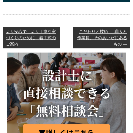
より安心で、より丁寧な家
こだわりと技術 ― 職人と
づくりのために 着工式の
作業員、そのあいだにある
ご案内
もの ―