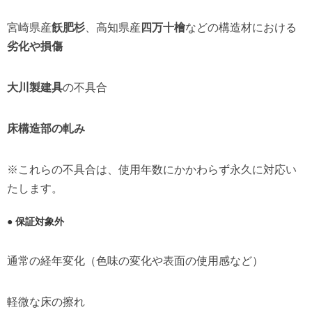
宮崎県産
飫肥杉
、高知県産
四万十檜
などの構造材における
劣化や損傷
大川製建具
の不具合
床構造部の軋み
※これらの不具合は、使用年数にかかわらず永久に対応い
たします。
● 保証対象外
通常の経年変化（色味の変化や表面の使用感など）
軽微な床の擦れ