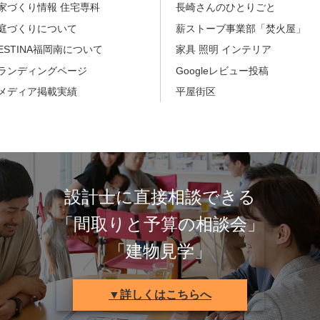
家づくり情報 住宅専科
長崎さんのひとりごと
庭づくりについて
薪ストーブ事業部「焚火屋」
ESTINA福岡南について
家具 照明 インテリア
ランディングページ
Googleレビュー投稿
メディア掲載実績
平屋街区
設計士に直接相談できる
「間取りと予算の相談会」
「建物見学」
▼詳しくはこちらへ