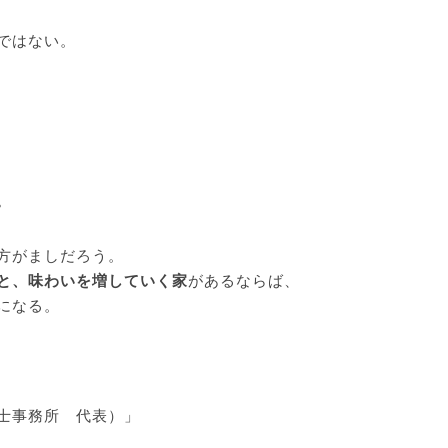
ではない。
。
方がましだろう。
と、味わいを増していく家
があるならば、
になる。
士事務所 代表）」