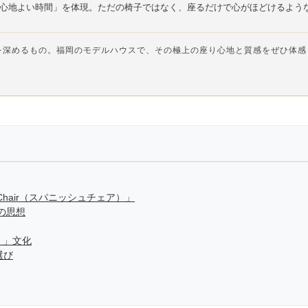
心地よい時間」を体現。ただの椅子ではなく、座るだけで心がほどけるよう
を深めるもの。福岡のモデルハウスで、その極上の座り心地と質感をぜひ体感
 Chair（スパニッシュチェア）」
の思想
）」文化
選び