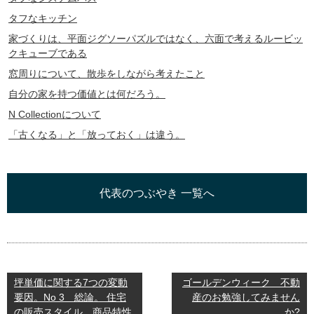
タフなキッチン
家づくりは、平面ジグソーパズルではなく、六面で考えるルービッ
クキューブである
窓周りについて、散歩をしながら考えたこと
自分の家を持つ価値とは何だろう。
N Collectionについて
「古くなる」と「放っておく」は違う。
代表のつぶやき 一覧へ
坪単価に関する7つの変動
ゴールデンウィーク 不動
要因。No 3 総論。 住宅
産のお勉強してみません
の販売スタイル。商品特性
か?