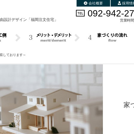
会社概要
採用情
092-942-2
由設計デザイン
「福岡注文住宅」
営業時間 
木検収しております～
家