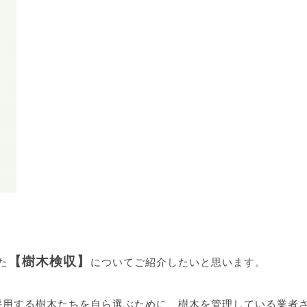
【樹木検収】
た
についてご紹介したいと思います。
採用する樹木たちを自ら選ぶために、樹木を管理している業者