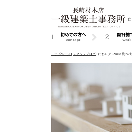
自
トップページ
|
スタッフブログ
|
にわログ～vol.8 樹