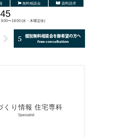
報
無料相談会
資料請求
745
9:00〜18:00 (水・木曜定休)
づくり情報 住宅専科
Specialist