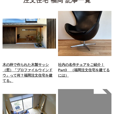
注文住宅 福岡 記事一覧
木の枠で作られた木製サッシ
社内の名作チェアをご紹介！
（窓）「プロファイルウインド
Part3 （福岡注文住宅を建てる
ウ」って何？福岡注文住宅を建
には）
てる。
Warning
: Undefined array
key 0 in
/home/xb242748/nagasakiz