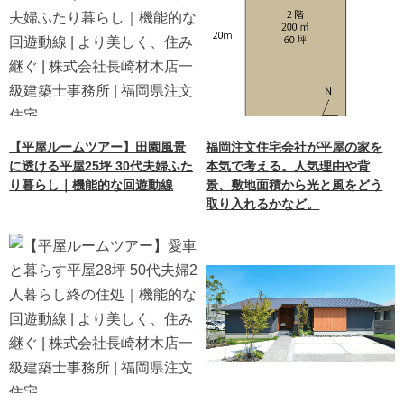
【平屋ルームツアー】田園風景
福岡注文住宅会社が平屋の家を
に透ける平屋25坪 30代夫婦ふた
本気で考える。人気理由や背
り暮らし｜機能的な回遊動線
景、敷地面積から光と風をどう
取り入れるかなど。