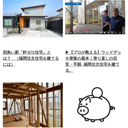
四角い家「軒ゼロ住宅」と
▶【プロが教える】ウッドデッ
は？ （福岡注文住宅を建てる
キ塗装の基本｜塗り直しの目
には）
安・手順. 福岡注文住宅を建て
る。