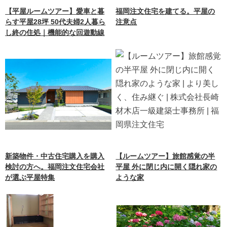
【平屋ルームツアー】愛車と暮
福岡注文住宅を建てる。平屋の
らす平屋28坪 50代夫婦2人暮ら
注意点
し終の住処｜機能的な回遊動線
新築物件・中古住宅購入を購入
【ルームツアー】旅館感覚の半
検討の方へ。福岡注文住宅会社
平屋 外に閉じ内に開く隠れ家の
が選ぶ平屋特集
ような家