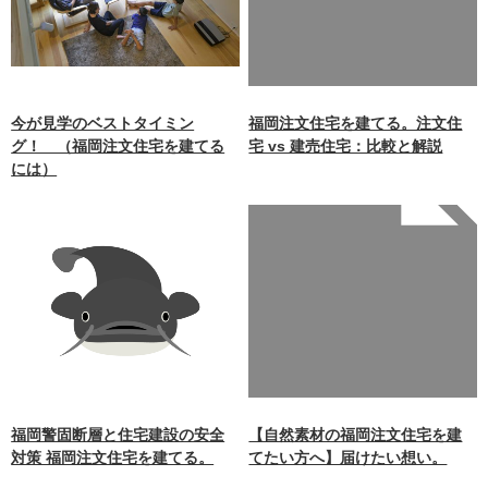
aimokuten.co.jp/public_ht
ml/wp-
content/themes/nagasaki/f
unctions.php
on line
87
今が見学のベストタイミン
福岡注文住宅を建てる。注文住
グ！ （福岡注文住宅を建てる
宅 vs 建売住宅：比較と解説
には）
Warning
: Undefined array
key 0 in
/home/xb242748/nagasakiz
aimokuten.co.jp/public_ht
ml/wp-
content/themes/nagasaki/f
unctions.php
on line
87
福岡警固断層と住宅建設の安全
【自然素材の福岡注文住宅を建
対策 福岡注文住宅を建てる。
てたい方へ】届けたい想い。