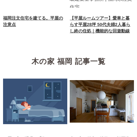
福岡注文住宅を建てる。平屋の
【平屋ルームツアー】愛車と暮
注意点
らす平屋28坪 50代夫婦2人暮ら
し終の住処｜機能的な回遊動線
木の家 福岡 記事一覧