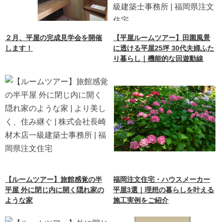
２月、平屋の完成見学会を開催
【平屋ルームツアー】田園風景
します！
に透ける平屋25坪 30代夫婦ふた
り暮らし｜機能的な回遊動線
【ルームツアー】旅館感覚の半
福岡注文住宅・ハウスメーカー
平屋 外に閉じ内に開く隠れ家の
平屋3選｜理想の暮らしを叶える
ような家
施工実例をご紹介