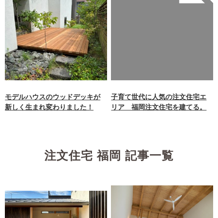
Warning
: Undefined array
key 0 in
/home/xb242748/nagasakiz
aimokuten.co.jp/public_ht
ml/wp-
content/themes/nagasaki/f
unctions.php
on line
87
モデルハウスのウッドデッキが
子育て世代に人気の注文住宅エ
新しく生まれ変わりました！
リア 福岡注文住宅を建てる。
注文住宅 福岡 記事一覧