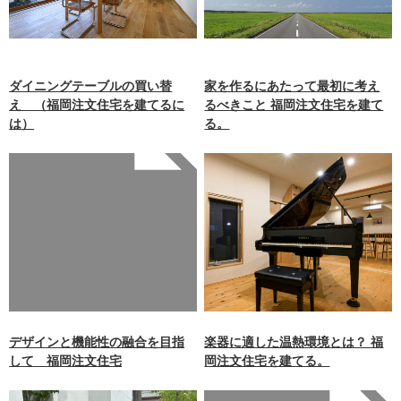
ダイニングテーブルの買い替
家を作るにあたって最初に考え
え （福岡注文住宅を建てるに
るべきこと 福岡注文住宅を建て
は）
る。
Warning
: Undefined array
key 0 in
/home/xb242748/nagasakiz
aimokuten.co.jp/public_ht
ml/wp-
content/themes/nagasaki/f
unctions.php
on line
87
デザインと機能性の融合を目指
楽器に適した温熱環境とは？ 福
して 福岡注文住宅
岡注文住宅を建てる。