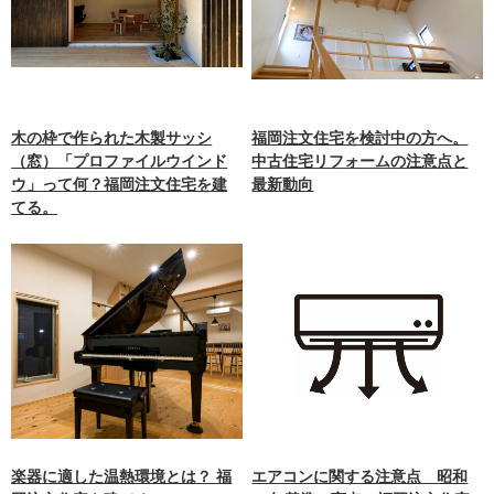
木の枠で作られた木製サッシ
福岡注文住宅を検討中の方へ。
（窓）「プロファイルウインド
中古住宅リフォームの注意点と
ウ」って何？福岡注文住宅を建
最新動向
てる。
楽器に適した温熱環境とは？ 福
エアコンに関する注意点 昭和