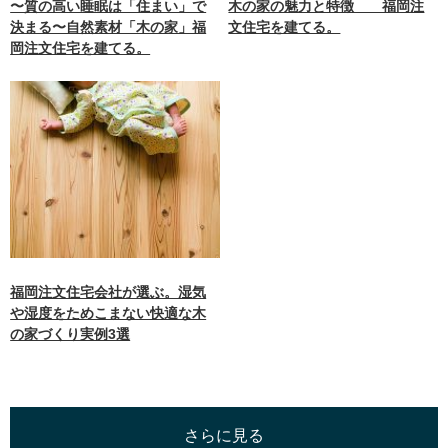
〜質の高い睡眠は「住まい」で
木の家の魅力と特徴 福岡注
決まる〜自然素材「木の家」福
文住宅を建てる。
岡注文住宅を建てる。
福岡注文住宅会社が選ぶ。湿気
や湿度をためこまない快適な木
の家づくり実例3選
さらに見る