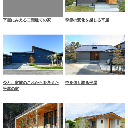
tions.php
on line
87
平屋にみえる二階建ての家
季節の変化を感じる平屋
今と、家族のこれからを考えた
空を切り取る平屋
平屋の家