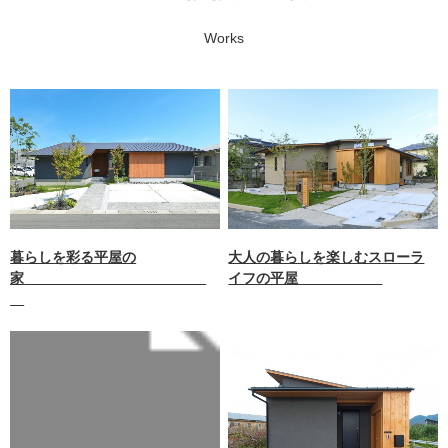
Works
暮らしを彩る平屋の
大人の暮らしを楽しむスローラ
家
イフの平屋
Warning
: Undefined array key 0
in
/home/xb242748/nagasakizaim
okuten.co.jp/public_html/wp-
content/themes/nagasaki/func