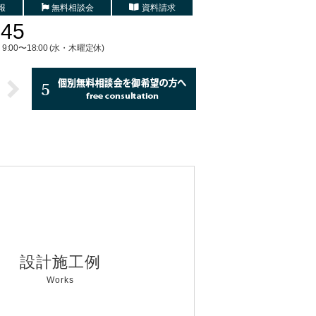
報
無料相談会
資料請求
745
9:00〜18:00 (水・木曜定休)
設計施工例
Works