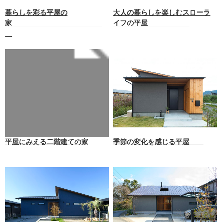
暮らしを彩る平屋の
大人の暮らしを楽しむスローラ
家
イフの平屋
Warning
: Undefined array key 0
in
/home/xb242748/nagasakizaim
okuten.co.jp/public_html/wp-
content/themes/nagasaki/func
tions.php
on line
87
平屋にみえる二階建ての家
季節の変化を感じる平屋