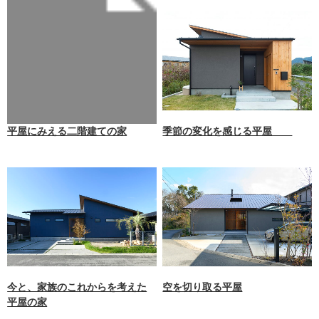
Warning
: Undefined array key 0
in
/home/xb242748/nagasakizaim
okuten.co.jp/public_html/wp-
content/themes/nagasaki/func
tions.php
on line
87
平屋にみえる二階建ての家
季節の変化を感じる平屋
今と、家族のこれからを考えた
空を切り取る平屋
平屋の家