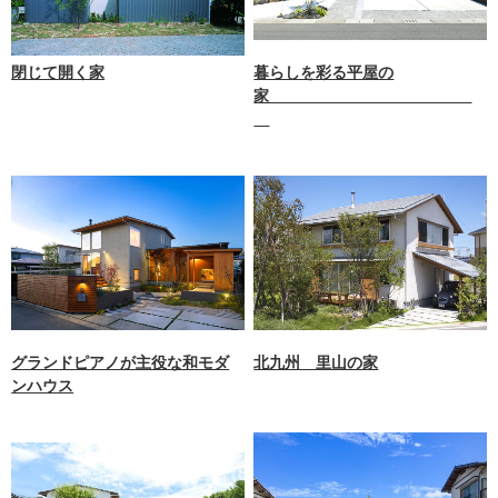
閉じて開く家
暮らしを彩る平屋の
家
グランドピアノが主役な和モダ
北九州 里山の家
ンハウス