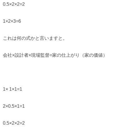
0.5×2×2=2
1×2×3=6
これは何の式かと言いますと。
会社×設計者×現場監督=家の仕上がり（家の価値）
1× 1×1=1
2×0.5×1=1
0.5×2×2=2