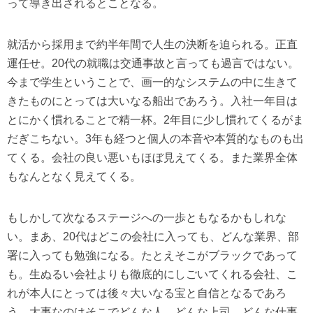
って導き出されるとことなる。
就活から採用まで約半年間で人生の決断を迫られる。正直
運任せ。20代の就職は交通事故と言っても過言ではない。
今まで学生ということで、画一的なシステムの中に生きて
きたものにとっては大いなる船出であろう。入社一年目は
とにかく慣れることで精一杯。2年目に少し慣れてくるがま
だぎこちない。3年も経つと個人の本音や本質的なものも出
てくる。会社の良い悪いもほぼ見えてくる。また業界全体
もなんとなく見えてくる。
もしかして次なるステージへの一歩ともなるかもしれな
い。まあ、20代はどこの会社に入っても、どんな業界、部
署に入っても勉強になる。たとえそこがブラックであって
も。生ぬるい会社よりも徹底的にしごいてくれる会社、こ
れが本人にとっては後々大いなる宝と自信となるであろ
う。大事なのはそこでどんな人、どんな上司、どんな仕事