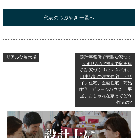
代表のつぶやき 一覧へ
リアルな展示場
設計事務所で素敵な家つく
りませんか?福岡で家を建
てる!家づくりのスタイル。
自由設計の注文住宅、デザ
イン住宅、企画住宅、商品
住宅、ガレージハウス 、平
屋、おしゃれな家ってどう
作るの?