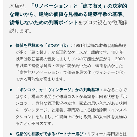
木店が、
「リノベーション」と「建て替え」の決定的
な違いから、建物の価値を見極める建築年数の基準、
後悔しないための判断ポイント
をプロの視点で徹底解
説します。
価値を見極める「3つの年代」：
1981年以前の建物は無筋基礎
が多く「建て替え」が合理的なケースが一般的です。1981年
以降は鉄筋基礎の普及によりリノベの可能性が広がり、2000
年以降の建物は耐震・気密性能が高いため、構造を活かした
「高性能リノベーション」で価値を最大化（ヴィンテージ化）
できる可能性が高まります。
「ポンコツ」か「ヴィンテージ」かの判断基準：
単なる古さで
はなく、構造の脆弱さや修繕コストが新築を上回る状態を「ポ
ンコツ」、良好な管理状況や立地、家族の思い入れがある状態
を「ヴィンテージ」と定義。専門家による建物診断（インスペ
クション）を活用し、性能向上にかける費用の妥当性を見極め
ることが不可欠です。
包括的な相談ができるパートナー選び：
リフォーム専門店とは