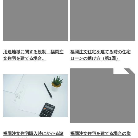
key 0 in
key 0 in
/home/xb242748/nagasakiz
/home/xb242748/nagasakiz
aimokuten.co.jp/public_ht
aimokuten.co.jp/public_ht
ml/wp-
ml/wp-
content/themes/nagasaki/f
content/themes/nagasaki/f
unctions.php
on line
87
unctions.php
on line
87
用途地域に関する規制 福岡注
福岡注文住宅を建てる時の住宅
文住宅を建てる場合。
ローンの選び方（第1回）
Warning
: Undefined array
key 0 in
/home/xb242748/nagasakiz
aimokuten.co.jp/public_ht
ml/wp-
content/themes/nagasaki/f
unctions.php
on line
87
福岡注文住宅購入時にかかる諸
福岡注文住宅を建てる場合の崖