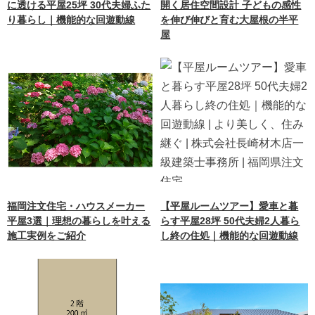
に透ける平屋25坪 30代夫婦ふた
開く居住空間設計 子どもの感性
り暮らし｜機能的な回遊動線
を伸び伸びと育む大屋根の半平
屋
福岡注文住宅・ハウスメーカー
【平屋ルームツアー】愛車と暮
平屋3選｜理想の暮らしを叶える
らす平屋28坪 50代夫婦2人暮ら
施工実例をご紹介
し終の住処｜機能的な回遊動線