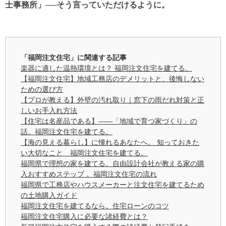
士事務所」──そう言っていただけるように。
「福岡注文住宅」に関連する記事
楽器に適した温熱環境とは？ 福岡注文住宅を建てる。
【福岡注文住宅】地域工務店のデメリットと、後悔しない
ための選び方
【プロが教える】外壁の汚れ取り｜窓下の雨だれ対策と正
しいお手入れ方法
【住宅は名産品である】——「地域で育つ家づくり」の
話。福岡注文住宅を建てる。
【海の見える暮らし】に憧れるあなたへ。 知っておきた
い大切なこと 福岡注文住宅を建てる。
福岡県で理想の家を建てる。自由設計会社が教える家の購
入おすすめステップ 。福岡注文住宅の流れ
福岡県で工務店やハウスメーカーと注文住宅を建てるため
の土地購入ガイド
福岡注文住宅を建てるなら。住宅ローンのコツ
福岡注文住宅購入に必要な諸経費とは？