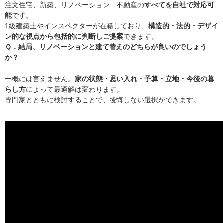
注文住宅、新築、リノベーション、不動産の
すべてを自社で対応可
能
です。
1級建築士やインスペクターが在籍しており、
構造的・法的・デザイ
ン的な視点から包括的に判断しご提案
できます。
Ｑ．結局、リノベーションと建て替えのどちらが良いのでしょう
か？
一概には言えません。
家の状態・思い入れ・予算・立地・今後の暮
らし方
によって最適解は変わります。
専門家とともに検討することで、後悔しない選択ができます。