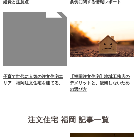
経費と注意点
条例に関する情報レポート
Warning
: Undefined array
key 0 in
/home/xb242748/nagasakiz
aimokuten.co.jp/public_ht
ml/wp-
content/themes/nagasaki/f
unctions.php
on line
87
子育て世代に人気の注文住宅エ
【福岡注文住宅】地域工務店の
リア 福岡注文住宅を建てる。
デメリットと、後悔しないため
の選び方
注文住宅 福岡 記事一覧