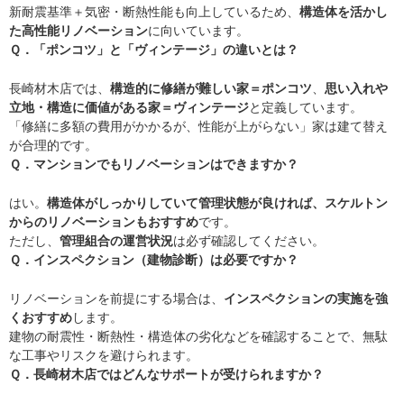
新耐震基準＋気密・断熱性能も向上しているため、
構造体を活かし
た高性能リノベーション
に向いています。
Ｑ．「ポンコツ」と「ヴィンテージ」の違いとは？
長崎材木店では、
構造的に修繕が難しい家＝ポンコツ
、
思い入れや
立地・構造に価値がある家＝ヴィンテージ
と定義しています。
「修繕に多額の費用がかかるが、性能が上がらない」家は建て替え
が合理的です。
Ｑ．マンションでもリノベーションはできますか？
はい。
構造体がしっかりしていて管理状態が良ければ、スケルトン
からのリノベーションもおすすめ
です。
ただし、
管理組合の運営状況
は必ず確認してください。
Ｑ．インスペクション（建物診断）は必要ですか？
リノベーションを前提にする場合は、
インスペクションの実施を強
くおすすめ
します。
建物の耐震性・断熱性・構造体の劣化などを確認することで、無駄
な工事やリスクを避けられます。
Ｑ．長崎材木店ではどんなサポートが受けられますか？