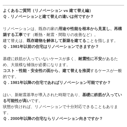
よくあるご質問（リノベーション vs 建て替え編）
Ｑ．リノベーションと建て替えの違いは何ですか？
リノベーションは、既存の家の
用途や性能を根本から見直し、再構
築する工事
です（断熱・耐震・間取りの改善など）。
建て替えは、
既存建物を解体して新築を建てる
ことを指します。
Ｑ．1981年以前の住宅はリノベーションできますか？
基礎に鉄筋が入っていないケースが多く、
耐震性に不安
があるた
め、大規模な補強が必要になります。
コスト・性能・安全性の面から、建て替えを推奨
するケースが一般
的です。
Ｑ．1981年以降の住宅であればリノベーション可能ですか？
はい、新耐震基準が導入された時期であり、
基礎に鉄筋が入ってい
る可能性が高い
です。
状態が良ければ、リノベーションで十分対応できることもありま
す。
Ｑ．2000年以降の住宅ならリノベーション向きですか？