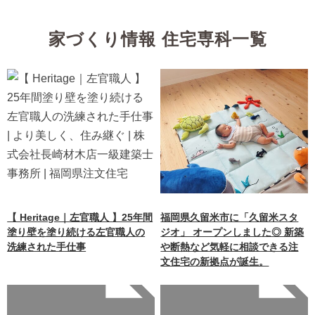
家づくり情報 住宅専科一覧
【 Heritage｜左官職人 】25年間
福岡県久留米市に「久留米スタ
塗り壁を塗り続ける左官職人の
ジオ」 オープンしました◎ 新築
洗練された手仕事
や断熱など気軽に相談できる注
文住宅の新拠点が誕生。
Warning
: Undefined array
Warning
: Undefined array