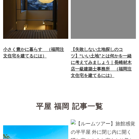
key 0 in
/home/xb242748/nagasakiz
aimokuten.co.jp/public_ht
ml/wp-
content/themes/nagasaki/f
unctions.php
on line
87
小さく豊かに暮らす （福岡注
【失敗しない土地探しのコ
文住宅を建てるには）
ツ】“いい土地”とは何かを一緒
に考えてみましょう｜長崎材木
店一級建築士事務所 （福岡注
文住宅を建てるには）
平屋 福岡 記事一覧