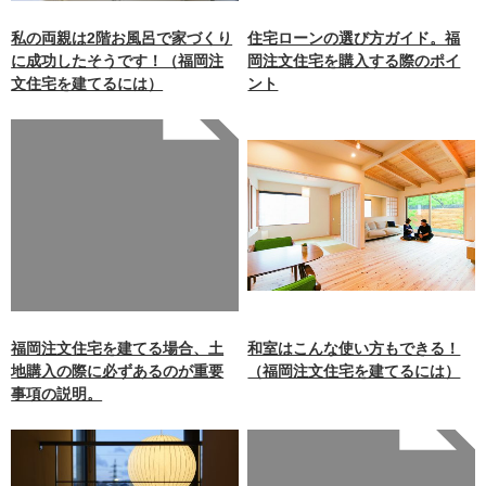
私の両親は2階お風呂で家づくり
住宅ローンの選び方ガイド。福
に成功したそうです！（福岡注
岡注文住宅を購入する際のポイ
文住宅を建てるには）
ント
Warning
: Undefined array
key 0 in
/home/xb242748/nagasakiz
aimokuten.co.jp/public_ht
ml/wp-
content/themes/nagasaki/f
unctions.php
on line
87
福岡注文住宅を建てる場合、土
和室はこんな使い方もできる！
地購入の際に必ずあるのが重要
（福岡注文住宅を建てるには）
事項の説明。
Warning
: Undefined array