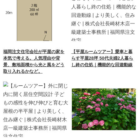
福岡注文住宅会社が平屋の家を
【平屋ルームツアー】愛車と暮
本気で考える。人気理由や背
らす平屋28坪 50代夫婦2人暮ら
景、敷地面積から光と風をどう
し終の住処｜機能的な回遊動線
取り入れるかなど。