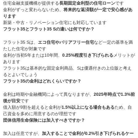
住宅金融支援機構が提供する
長期固定金利型の住宅ローン
です
金利がずっと変わらないため、
将来的な返済額が一定で安心感があ
ります
新築・中古・リノベーション住宅にも対応しています
フラット35とフラット35 Sの違いは何ですか？
フラット35 Sは、
エコ住宅やバリアフリー住宅
など一定の基準を満
たした住宅が対象です
金利が当初5年または10年間、
0.25%程度引き下げられる
メリットが
あります
フラット35は基本的な固定金利商品、Sは優遇付きの上位版と考え
るとよいでしょう
フラット35の金利はどれくらいですか？
金利は時期や金融機関によって異なりますが、
2025年時点で1.3%前
後が目安
です
借入額が9割を超えると金利が
1.5%以上になる場合もある
ため、自
己資金を多めに用意するのが理想です
団体信用生命保険には加入すべきですか？
加入は任意ですが、
加入することで金利が0.2%引き下げられるケー