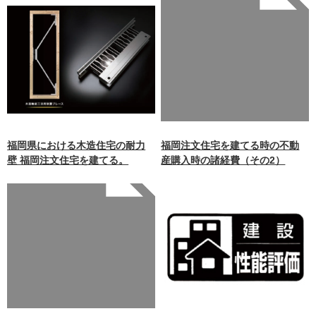
Warning
: Undefined array
key 0 in
/home/xb242748/nagasakiz
aimokuten.co.jp/public_ht
ml/wp-
content/themes/nagasaki/f
unctions.php
on line
87
福岡県における木造住宅の耐力
福岡注文住宅を建てる時の不動
壁 福岡注文住宅を建てる。
産購入時の諸経費（その2）
Warning
: Undefined array
key 0 in
/home/xb242748/nagasakiz
aimokuten.co.jp/public_ht
ml/wp-
content/themes/nagasaki/f