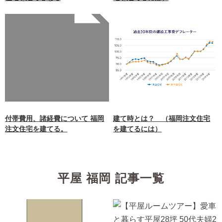
Warning
: Undefined array
key 0 in
/home/xb242748/nagasakiz
aimokuten.co.jp/public_ht
ml/wp-
content/themes/nagasaki/f
unctions.php
on line
87
付帯費用、諸経費について 福岡
建て時とは？ （福岡注文住宅
注文住宅を建てる。
を建てるには）
平屋 福岡 記事一覧