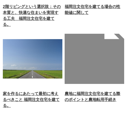
unctions.php
on line
87
2階リビングという選択肢：その
福岡注文住宅を建てる場合の性
本質と、快適な住まいを実現す
能値に関して
る工夫 福岡注文住宅を建て
る。
Warning
: Undefined array
key 0 in
/home/xb242748/nagasakiz
aimokuten.co.jp/public_ht
ml/wp-
content/themes/nagasaki/f
unctions.php
on line
87
家を作るにあたって最初に考え
農地に福岡注文住宅を建てる際
るべきこと 福岡注文住宅を建て
のポイントと農地転用手続き
る。