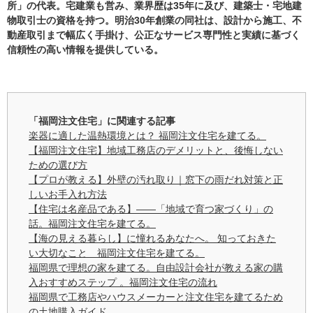
所」の代表。宅建業も営み、業界歴は35年に及び、建築士・宅地建
物取引士の資格を持つ。明治30年創業の同社は、設計から施工、不
動産取引まで幅広く手掛け、公正なサービス専門性と実績に基づく
信頼性の高い情報を提供している。
「福岡注文住宅」に関連する記事
楽器に適した温熱環境とは？ 福岡注文住宅を建てる。
【福岡注文住宅】地域工務店のデメリットと、後悔しない
ための選び方
【プロが教える】外壁の汚れ取り｜窓下の雨だれ対策と正
しいお手入れ方法
【住宅は名産品である】——「地域で育つ家づくり」の
話。福岡注文住宅を建てる。
【海の見える暮らし】に憧れるあなたへ。 知っておきた
い大切なこと 福岡注文住宅を建てる。
福岡県で理想の家を建てる。自由設計会社が教える家の購
入おすすめステップ 。福岡注文住宅の流れ
福岡県で工務店やハウスメーカーと注文住宅を建てるため
の土地購入ガイド