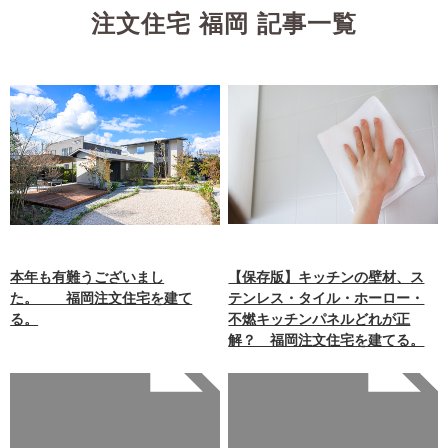
注文住宅 福岡 記事一覧
本年も有難うございまし
【保存版】キッチンの壁材、ス
た。 福岡注文住宅を建て
テンレス・タイル・ホーロー・
る。
不燃キッチンパネルどれが正
解？ 福岡注文住宅を建てる。
Warning
: Undefined array
Warning
: Undefined array
key 0 in
key 0 in