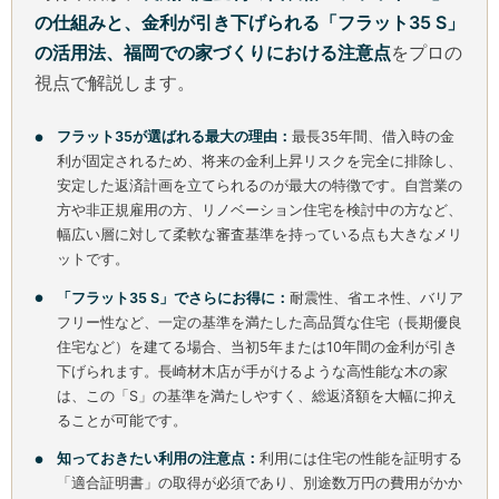
の仕組みと、金利が引き下げられる「フラット35 S」
の活用法、福岡での家づくりにおける注意点
をプロの
視点で解説します。
フラット35が選ばれる最大の理由：
最長35年間、借入時の金
利が固定されるため、将来の金利上昇リスクを完全に排除し、
安定した返済計画を立てられるのが最大の特徴です。自営業の
方や非正規雇用の方、リノベーション住宅を検討中の方など、
幅広い層に対して柔軟な審査基準を持っている点も大きなメリ
ットです。
「フラット35 S」でさらにお得に：
耐震性、省エネ性、バリア
フリー性など、一定の基準を満たした高品質な住宅（長期優良
住宅など）を建てる場合、当初5年または10年間の金利が引き
下げられます。長崎材木店が手がけるような高性能な木の家
は、この「S」の基準を満たしやすく、総返済額を大幅に抑え
ることが可能です。
知っておきたい利用の注意点：
利用には住宅の性能を証明する
「適合証明書」の取得が必須であり、別途数万円の費用がかか