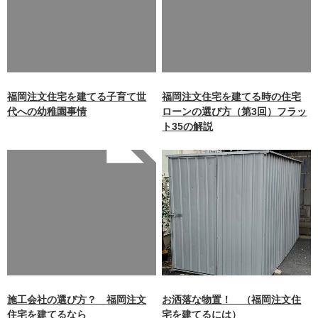
/home/xb242748/nagasakiz
/home/xb242748/nagasakiz
aimokuten.co.jp/public_ht
aimokuten.co.jp/public_ht
ml/wp-
ml/wp-
content/themes/nagasaki/f
content/themes/nagasaki/f
unctions.php
on line
87
unctions.php
on line
87
福岡注文住宅を建てる子育て世
福岡注文住宅を建てる時の住宅
代への幼稚園事情
ローンの選び方（第3回）フラッ
ト35の解説
Warning
: Undefined array
key 0 in
/home/xb242748/nagasakiz
aimokuten.co.jp/public_ht
ml/wp-
content/themes/nagasaki/f
unctions.php
on line
87
施工会社の選び方？ 福岡注文
お洒落な物置！ （福岡注文住
住宅を建てるなら
宅を建てるには）