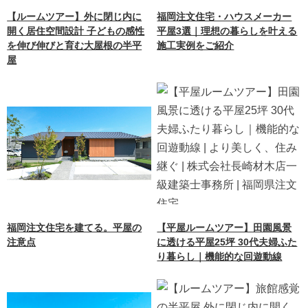
【ルームツアー】外に閉じ内に
福岡注文住宅・ハウスメーカー
開く居住空間設計 子どもの感性
平屋3選｜理想の暮らしを叶える
を伸び伸びと育む大屋根の半平
施工実例をご紹介
屋
福岡注文住宅を建てる。平屋の
【平屋ルームツアー】田園風景
注意点
に透ける平屋25坪 30代夫婦ふた
り暮らし｜機能的な回遊動線