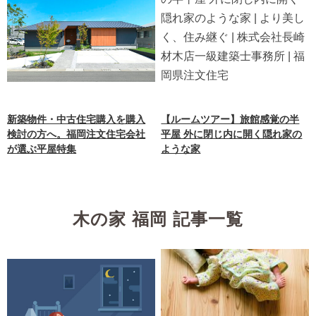
新築物件・中古住宅購入を購入
【ルームツアー】旅館感覚の半
検討の方へ。福岡注文住宅会社
平屋 外に閉じ内に開く隠れ家の
が選ぶ平屋特集
ような家
木の家 福岡 記事一覧