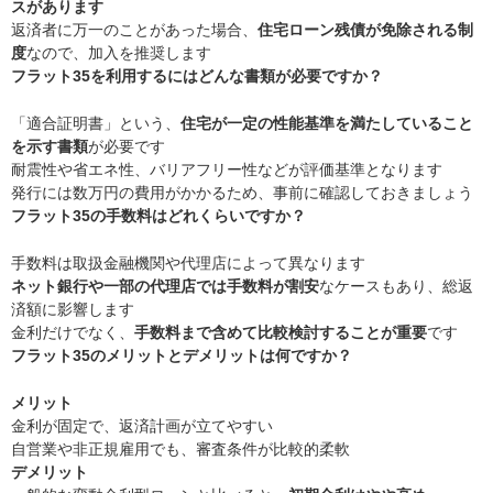
スがあります
返済者に万一のことがあった場合、
住宅ローン残債が免除される制
度
なので、加入を推奨します
フラット35を利用するにはどんな書類が必要ですか？
「適合証明書」という、
住宅が一定の性能基準を満たしていること
を示す書類
が必要です
耐震性や省エネ性、バリアフリー性などが評価基準となります
発行には数万円の費用がかかるため、事前に確認しておきましょう
フラット35の手数料はどれくらいですか？
手数料は取扱金融機関や代理店によって異なります
ネット銀行や一部の代理店では手数料が割安
なケースもあり、総返
済額に影響します
金利だけでなく、
手数料まで含めて比較検討することが重要
です
フラット35のメリットとデメリットは何ですか？
メリット
金利が固定で、返済計画が立てやすい
自営業や非正規雇用でも、審査条件が比較的柔軟
デメリット