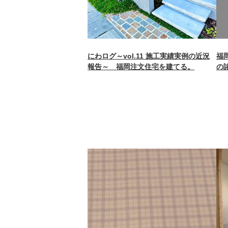
on 
にわログ～vol.11 施工実績実例の近況
福
報告～ 福岡注文住宅を建てる。
の