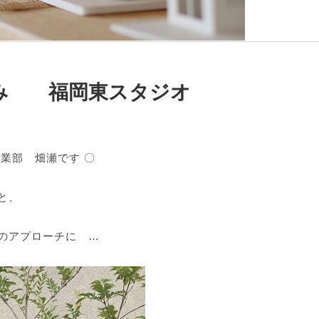
み 福岡東スタジオ
業部 畑瀬です 〇
と、
のアプローチに …