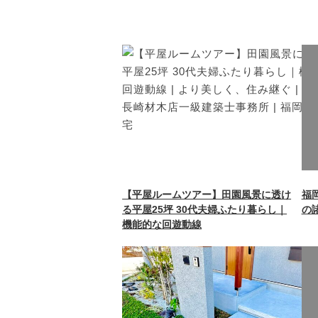
Wa
/h
co
on 
【平屋ルームツアー】田園風景に透け
福
る平屋25坪 30代夫婦ふたり暮らし｜
の
機能的な回遊動線
Wa
/h
co