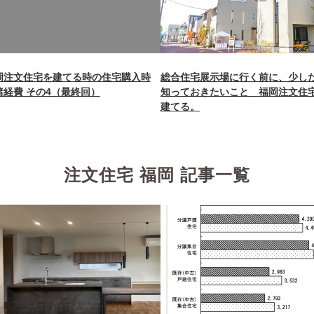
line
87
岡注文住宅を建てる時の住宅購入時
総合住宅展示場に行く前に、少し
諸経費 その4（最終回）
知っておきたいこと 福岡注文住
建てる。
注文住宅 福岡 記事一覧