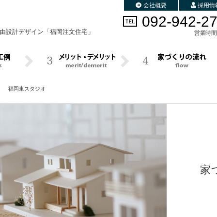
会社概要
採用情
092-942-2
由設計デザイン
「福岡注文住宅」
営業時間 
み 福岡東スタジオ
家