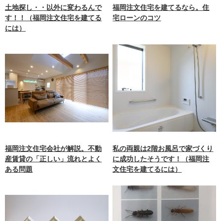
土地探し・・以外に変わるんで
福岡注文住宅を建てるなら。住
す！！（福岡注文住宅を建てる
宅ローンのコツ
には）
福岡注文住宅会社が解説。不動
私の両親は2階お風呂で家づくり
産賃貸の「正しい」流れとよく
に成功したそうです！（福岡注
ある問題
文住宅を建てるには）