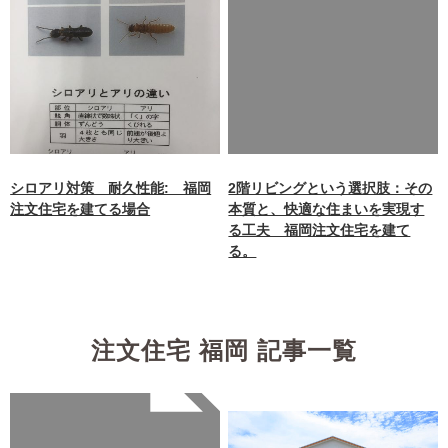
Warning
: Undefined array
key 0 in
/home/xb242748/nagasakiz
aimokuten.co.jp/public_ht
ml/wp-
content/themes/nagasaki/f
unctions.php
on line
87
シロアリ対策 耐久性能: 福岡
2階リビングという選択肢：その
注文住宅を建てる場合
本質と、快適な住まいを実現す
る工夫 福岡注文住宅を建て
る。
注文住宅 福岡 記事一覧
Warning
: Undefined array