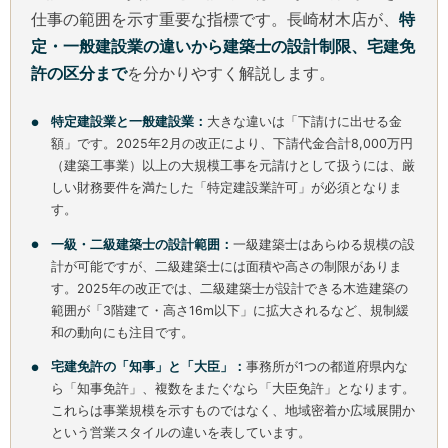
仕事の範囲を示す重要な指標です。長崎材木店が、
特
定・一般建設業の違いから建築士の設計制限、宅建免
許の区分まで
を分かりやすく解説します。
特定建設業と一般建設業：
大きな違いは「下請けに出せる金
額」です。2025年2月の改正により、下請代金合計8,000万円
（建築工事業）以上の大規模工事を元請けとして扱うには、厳
しい財務要件を満たした「特定建設業許可」が必須となりま
す。
一級・二級建築士の設計範囲：
一級建築士はあらゆる規模の設
計が可能ですが、二級建築士には面積や高さの制限がありま
す。2025年の改正では、二級建築士が設計できる木造建築の
範囲が「3階建て・高さ16m以下」に拡大されるなど、規制緩
和の動向にも注目です。
宅建免許の「知事」と「大臣」：
事務所が1つの都道府県内な
ら「知事免許」、複数をまたぐなら「大臣免許」となります。
これらは事業規模を示すものではなく、地域密着か広域展開か
という営業スタイルの違いを表しています。