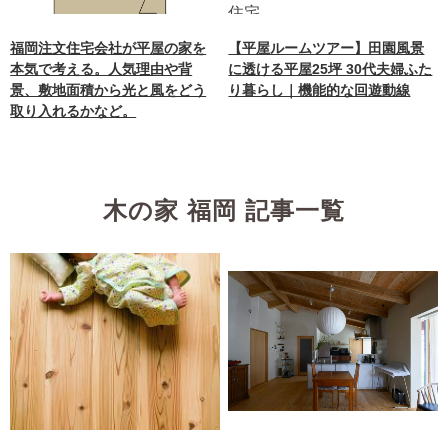
福岡注文住宅会社が平屋の家を
【平屋ルームツアー】田園風景
本気で考える。人気理由や背
に透ける平屋25坪 30代夫婦ふた
景、敷地面積から光と風をどう
り暮らし｜機能的な回遊動線
取り入れるかなど。
木の家 福岡 記事一覧