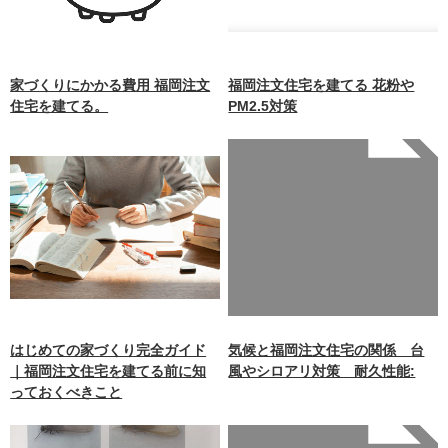
家づくりにかかる費用 福岡注文
福岡注文住宅を建てる 花粉や
住宅を建てる。
PM2.5対策
Warning
: Undefined array
key 0 in
/home/xb242748/nagasakiz
aimokuten.co.jp/public_ht
ml/wp-
content/themes/nagasaki/f
unctions.php
on line
87
はじめての家づくり完全ガイド
気候と福岡注文住宅の関係 台
｜福岡注文住宅を建てる前に知
風やシロアリ対策 耐久性能:
っておくべきこと