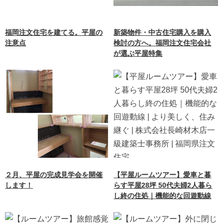
福岡注文住宅を建てる。平屋の
新築物件・中古住宅購入を購入
注意点
検討の方へ。福岡注文住宅会社
が選ぶ平屋特集
２月、平屋の完成見学会を開催
【平屋ルームツアー】愛車と暮
します！
らす平屋28坪 50代夫婦2人暮ら
し終の住処｜機能的な回遊動線