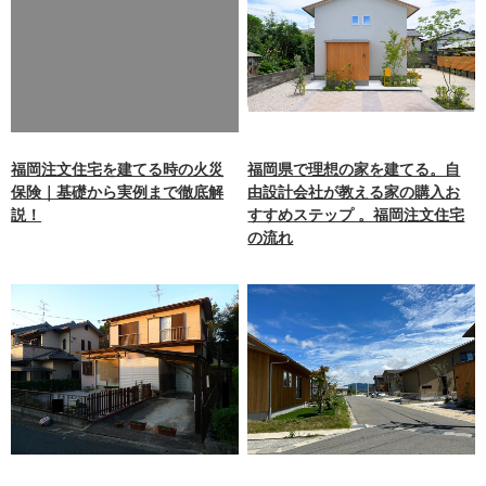
key 0 in
/home/xb242748/nagasakiz
aimokuten.co.jp/public_ht
ml/wp-
content/themes/nagasaki/f
unctions.php
on line
87
福岡注文住宅を建てる時の火災
福岡県で理想の家を建てる。自
保険｜基礎から実例まで徹底解
由設計会社が教える家の購入お
説！
すすめステップ 。福岡注文住宅
の流れ