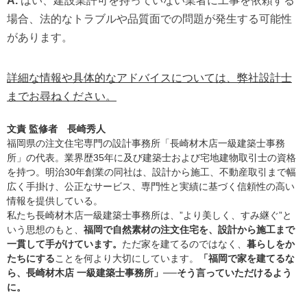
A.
はい、建設業許可を持っていない業者に工事を依頼する
場合、法的なトラブルや品質面での問題が発生する可能性
があります。
詳細な情報や具体的なアドバイスについては、弊社設計士
までお尋ねください。
文責 監修者 長崎秀人
福岡県の注文住宅専門の設計事務所「長崎材木店一級建築士事務
所」の代表。業界歴35年に及び建築士および宅地建物取引士の資格
を持つ。明治30年創業の同社は、設計から施工、不動産取引まで幅
広く手掛け、公正なサービス、専門性と実績に基づく信頼性の高い
情報を提供している。
私たち長崎材木店一級建築士事務所は、”より美しく、すみ継ぐ”と
いう思想のもと、
福岡で自然素材の注文住宅を、設計から施工まで
一貫して手がけています。
ただ家を建てるのではなく、
暮らしをか
たちにする
ことを何より大切にしています。
「福岡で家を建てるな
ら、長崎材木店 一級建築士事務所」──そう言っていただけるよう
に。