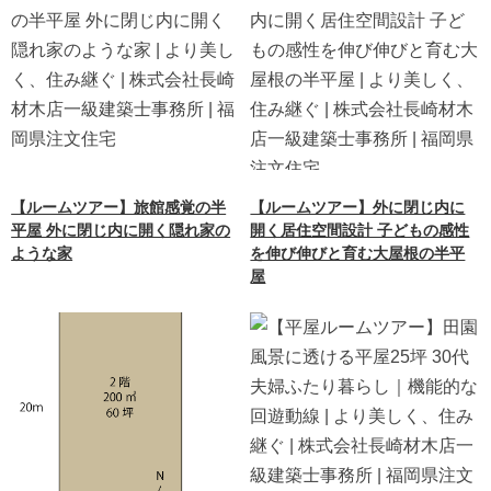
【ルームツアー】旅館感覚の半
【ルームツアー】外に閉じ内に
平屋 外に閉じ内に開く隠れ家の
開く居住空間設計 子どもの感性
ような家
を伸び伸びと育む大屋根の半平
屋