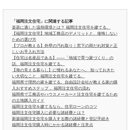
「福岡注文住宅」に関連する記事
楽器に適した温熱環境とは？ 福岡注文住宅を建てる。
【福岡注文住宅】地域工務店のデメリットと、後悔しない
ための選び方
【プロが教える】外壁の汚れ取り｜窓下の雨だれ対策と正
しいお手入れ方法
【住宅は名産品である】——「地域で育つ家づくり」の
話。福岡注文住宅を建てる。
【海の見える暮らし】に憧れるあなたへ。 知っておきた
い大切なこと 福岡注文住宅を建てる。
福岡県で理想の家を建てる。自由設計会社が教える家の購
入おすすめステップ 。福岡注文住宅の流れ
福岡県で工務店やハウスメーカーと注文住宅を建てるため
の土地購入ガイド
福岡注文住宅を建てるなら。住宅ローンのコツ
福岡注文住宅購入に必要な諸経費とは？
新築福岡注文住宅を購入する際の諸経費と登記手続き
福岡注文住宅購入時にかかる諸経費と注意点