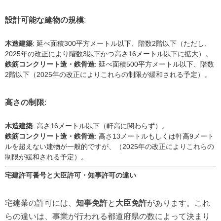
設計可能な建物の規模
:
木造建築
: 延べ面積300平方メートル以下、階数2階以下（ただし、
2025年の改正により階数3以下かつ高さ16メートル以下に拡大）。
鉄筋コンクリート造・鉄骨造
: 延べ面積500平方メートル以下、階数
2階以下（2025年の改正によりこれらの制限が緩和される予定）。
高さの制限
:
木造建築
: 高さ16メートル以下（軒高に関わらず）。
鉄筋コンクリート造・鉄骨造
: 高さ13メートルもしくは軒高9メート
ルを超えない建物が一般的ですが、（2025年の改正によりこれらの
制限が緩和される予定）。
宅建許可番号と大臣許可・知事許可の違い
宅建業の許可には、
知事免許
と
大臣免許
があります。これ
らの違いは、事業が行われる都道府県の数によって決まり