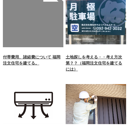
Warning
: Undefined array
key 0 in
/home/xb242748/nagasakiz
aimokuten.co.jp/public_ht
ml/wp-
content/themes/nagasaki/f
unctions.php
on line
87
付帯費用、諸経費について 福岡
土地探しを考える・・考え方次
注文住宅を建てる。
第？？（福岡注文住宅を建てる
には）