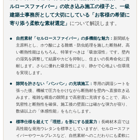
ルロースファイバー」の吹き込み施工の様子と、一級
建築士事務所として大切にしている「お客様の希望に
寄り添う柔軟な素材選定」
について解説します。
自然素材「セルロースファイバー」の多機能な魅力：
新聞紙を
主原料とし、ホウ酸による難燃・防虫処理を施した断熱材。高
い断熱性能はもちろん、特筆すべきは「吸放湿性」です。壁内
の湿気を調整して結露やカビを抑制し、住まいの長寿命化に貢
献します。さらに優れた吸音性により、静かで心地よい住環境
を実現します。
隙間を許さない「パンパン」の充填施工：
専用の調湿シートを
張った後、機械で圧力をかけながら断熱材を壁内へ直接吹き込
みます。複雑な構造の隙間まで高密度に充填することで、高い
気密性と断熱性を確保。施工後の壁面には確かな弾力が宿り、
数値以上の「体感性能」をもたらします。
標準仕様を超えて「理想」を形にする提案力：
長崎材木店では
高性能な発泡ウレタンを標準としていますが、セルロースファ
イバーやウールブレスなど、自然素材へのこだわりにも柔軟に