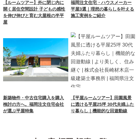
【ルームツアー】外に閉じ内に
福岡注文住宅・ハウスメーカー
開く居住空間設計 子どもの感性
平屋3選｜理想の暮らしを叶える
を伸び伸びと育む大屋根の半平
施工実例をご紹介
屋
新築物件・中古住宅購入を購入
【平屋ルームツアー】田園風景
検討の方へ。福岡注文住宅会社
に透ける平屋25坪 30代夫婦ふた
が選ぶ平屋特集
り暮らし｜機能的な回遊動線