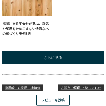
福岡注文住宅会社が選ぶ。湿気
や湿度をためこまない快適な木
の家づくり実例3選
さらに見る
津屋崎 O様邸 地鎮祭
古賀市 R様邸 上棟しました
レビューを投稿