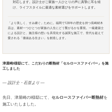
対応します。設計士がご家族一人ひとりの声に真摯に耳を傾
け、ライフスタイルに最適な素材選びをサポートします。
「より美しく、すみ継ぐ」ために。福岡で128年の歴史を持つ長崎材木
店は、素材一つひとつが家族の人生にどう繋がるかを重視。一級建築士
による設計と、施主様の想いを具現化する誠実な施工で、世代を超えて
愛される「価値ある住まい」を創造します。
津屋崎I様邸にて、こだわりの断熱材「セルロースファイバー」を施
工しました
― 設計士・石並より ―
先日、津屋崎のI様邸にて、
セルロースファイバー断熱材
を
施工いたしました。