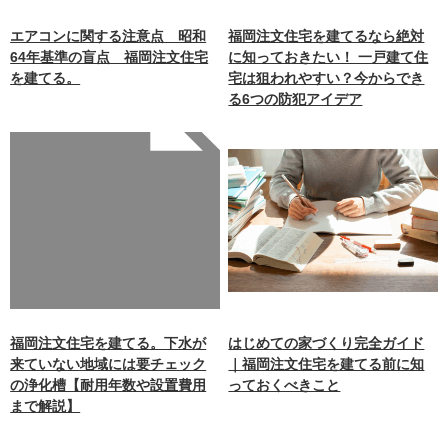
エアコンに関する注意点 昭和
福岡注文住宅を建てるなら絶対
64年基準の盲点 福岡注文住宅
に知っておきたい！ 一戸建て住
を建てる。
宅は狙われやすい？今からでき
る6つの防犯アイデア
Warning
: Undefined array
key 0 in
/home/xb242748/nagasakiz
aimokuten.co.jp/public_ht
ml/wp-
content/themes/nagasaki/f
unctions.php
on line
87
福岡注文住宅を建てる。下水が
はじめての家づくり完全ガイド
来ていない地域には要チェック
｜福岡注文住宅を建てる前に知
の浄化槽【耐用年数や設置費用
っておくべきこと
まで解説】