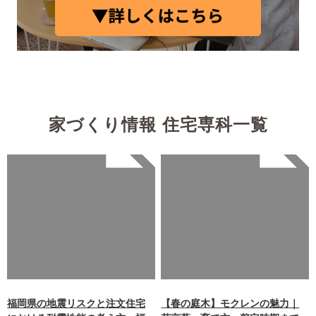
家づくり情報 住宅専科一覧
Warning
: Undefined array
Warning
: Undefined array
key 0 in
key 0 in
/home/xb242748/nagasakiz
/home/xb242748/nagasakiz
aimokuten.co.jp/public_ht
aimokuten.co.jp/public_ht
ml/wp-
ml/wp-
content/themes/nagasaki/f
content/themes/nagasaki/f
unctions.php
on line
87
unctions.php
on line
87
福岡県の地震リスクと注文住宅
【春の庭木】モクレンの魅力｜