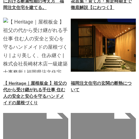
における耐震性能の考え方 福
花言葉・育て方・剪定時期まで
岡注文住宅を建てる。
徹底解説【にわつく】
【 Heritage｜屋根板金 】祖父の
福岡注文住宅の玄関の断熱につ
代から受け継がれる手仕事 住む
いて
人の安全と安心を守るハンドメ
イドの屋根づくり
Warning
: Undefined array
Warning
: Undefined array
key 0 in
key 0 in