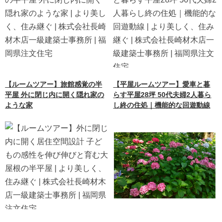
【ルームツアー】旅館感覚の半
【平屋ルームツアー】愛車と暮
平屋 外に閉じ内に開く隠れ家の
らす平屋28坪 50代夫婦2人暮ら
ような家
し終の住処｜機能的な回遊動線