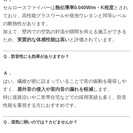
セルロースファイバーは
熱伝導率0.040W/m・K程度
とされ
ており、高性能グラスウールや発泡ウレタンと同等レベル
の断熱性があります。
加えて、壁内での空気の対流や隙間を抑える施工ができる
ため、
実質的な体感性能は高い
と評価されています。
Ｑ．防音性にも効果がありますか？
Ａ．
はい。繊維が密に詰まっていることで音の振動を吸収しや
すく、
屋外音の侵入や室内音の漏れを軽減
します。
特に道路沿いや二世帯住宅などでの採用実績も多く、防音
性能を重視する方におすすめです。
Ｑ．湿気に弱いのでは？カビませんか？