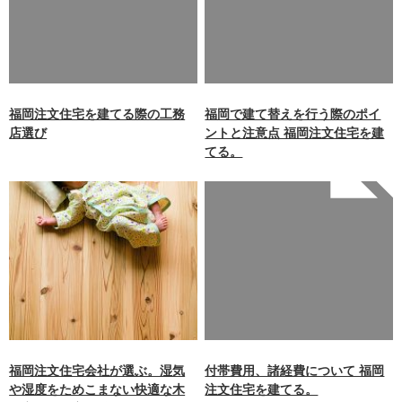
/home/xb242748/nagasakiz
/home/xb242748/nagasakiz
aimokuten.co.jp/public_ht
aimokuten.co.jp/public_ht
ml/wp-
ml/wp-
content/themes/nagasaki/f
content/themes/nagasaki/f
unctions.php
on line
87
unctions.php
on line
87
福岡注文住宅を建てる際の工務
福岡で建て替えを行う際のポイ
店選び
ントと注意点 福岡注文住宅を建
てる。
Warning
: Undefined array
key 0 in
/home/xb242748/nagasakiz
aimokuten.co.jp/public_ht
ml/wp-
content/themes/nagasaki/f
unctions.php
on line
87
福岡注文住宅会社が選ぶ。湿気
付帯費用、諸経費について 福岡
や湿度をためこまない快適な木
注文住宅を建てる。