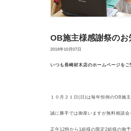
OB施主様感謝祭のお
2018年10月07日
いつも長崎材木店のホームページをご
１０月２１日(日)は毎年恒例のOB施
誠に勝手では御座いますが無料
相談会
正午12時から1組様の限定2組様の御