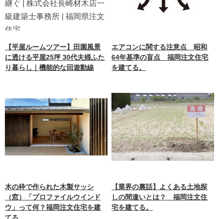
【平屋ルームツアー】田園風景
エアコンに関する注意点 昭和
に透ける平屋25坪 30代夫婦ふた
64年基準の盲点 福岡注文住宅
り暮らし｜機能的な回遊動線
を建てる。
木の枠で作られた木製サッシ
【業界の裏話】よくある土地探
（窓）「プロファイルウインド
しの間違いとは？ 福岡注文住
ウ」って何？福岡注文住宅を建
宅を建てる。
てる。