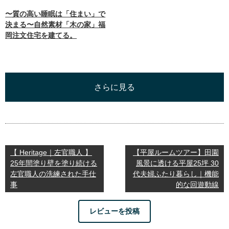
〜質の高い睡眠は「住まい」で
決まる〜自然素材「木の家」福
岡注文住宅を建てる。
さらに見る
【 Heritage｜左官職人 】
【平屋ルームツアー】田園
25年間塗り壁を塗り続ける
風景に透ける平屋25坪 30
左官職人の洗練された手仕
代夫婦ふたり暮らし｜機能
事
的な回遊動線
レビューを投稿