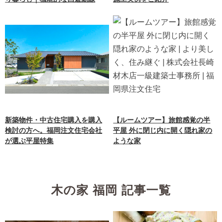
新築物件・中古住宅購入を購入
【ルームツアー】旅館感覚の半
検討の方へ。福岡注文住宅会社
平屋 外に閉じ内に開く隠れ家の
が選ぶ平屋特集
ような家
木の家 福岡 記事一覧