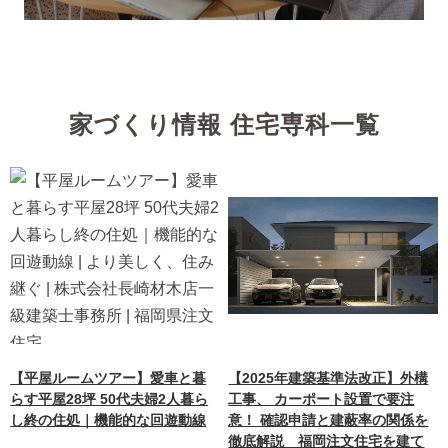
家づくり情報 住宅専科一覧
【平屋ルームツアー】愛車と暮
【2025年建築基準法改正】外構
らす平屋28坪 50代夫婦2人暮ら
工事、 カーポート設置で要注
し終の住処｜機能的な回遊動線
意！ 確認申請と建蔽率の関係を
徹底解説 福岡注文住宅を建て