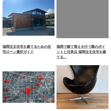
Warning
: Undefined array
key 0 in
/home/xb242748/nagasakiz
aimokuten.co.jp/public_ht
ml/wp-
content/themes/nagasaki/f
unctions.php
on line
87
福岡注文住宅を建てるための住
福岡で建て替えを行う際のポイ
宅ローン選択ガイド
ントと注意点 福岡注文住宅を建
てる。