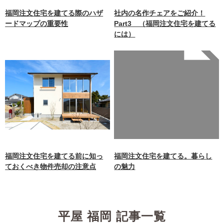
福岡注文住宅を建てる際のハザ
社内の名作チェアをご紹介！
ードマップの重要性
Part3 （福岡注文住宅を建てる
には）
Warning
: Undefined array
key 0 in
/home/xb242748/nagasakiz
aimokuten.co.jp/public_ht
ml/wp-
content/themes/nagasaki/f
unctions.php
on line
87
福岡注文住宅を建てる前に知っ
福岡注文住宅を建てる。暮らし
ておくべき物件売却の注意点
の魅力
平屋 福岡 記事一覧