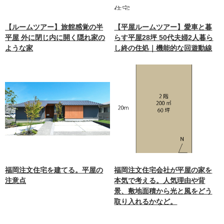
【ルームツアー】旅館感覚の半
【平屋ルームツアー】愛車と暮
平屋 外に閉じ内に開く隠れ家の
らす平屋28坪 50代夫婦2人暮ら
ような家
し終の住処｜機能的な回遊動線
福岡注文住宅を建てる。平屋の
福岡注文住宅会社が平屋の家を
注意点
本気で考える。人気理由や背
景、敷地面積から光と風をどう
取り入れるかなど。