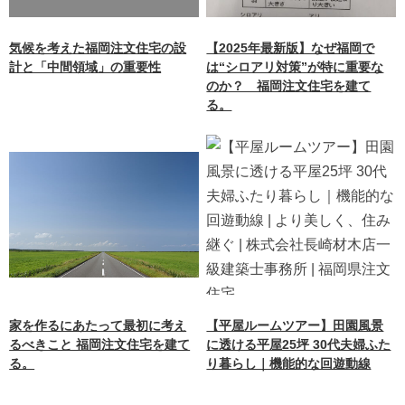
content/themes/nagasaki/f
unctions.php
on line
87
気候を考えた福岡注文住宅の設
【2025年最新版】なぜ福岡で
計と「中間領域」の重要性
は“シロアリ対策”が特に重要な
のか？ 福岡注文住宅を建て
る。
家を作るにあたって最初に考え
【平屋ルームツアー】田園風景
るべきこと 福岡注文住宅を建て
に透ける平屋25坪 30代夫婦ふた
る。
り暮らし｜機能的な回遊動線