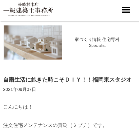
家づくり情報 住宅専科
Specialist
自粛生活に飽きた時こそＤＩＹ！！福岡東スタジオ
2021年09月07日
こんにちは！
注文住宅メンテナンスの實渕（ミブチ）です。