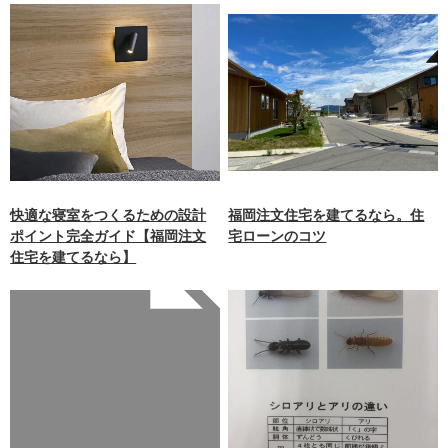
快適な寝室をつくるための設計
福岡注文住宅を建てるなら。住
ポイント完全ガイド【福岡注文
宅ローンのコツ
住宅を建てるなら】
Warning
: Undefined array
key 0 in
/home/xb242748/nagasakiz
aimokuten.co.jp/public_ht
ml/wp-