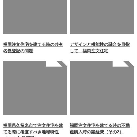
key 0 in
key 0 in
/home/xb242748/nagasakiz
/home/xb242748/nagasakiz
aimokuten.co.jp/public_ht
aimokuten.co.jp/public_ht
ml/wp-
ml/wp-
content/themes/nagasaki/f
content/themes/nagasaki/f
unctions.php
on line
87
unctions.php
on line
87
福岡注文住宅を建てる時の共有
デザインと機能性の融合を目指
名義登記の問題
して 福岡注文住宅
Warning
: Undefined array
Warning
: Undefined array
key 0 in
key 0 in
/home/xb242748/nagasakiz
/home/xb242748/nagasakiz
aimokuten.co.jp/public_ht
aimokuten.co.jp/public_ht
ml/wp-
ml/wp-
content/themes/nagasaki/f
content/themes/nagasaki/f
unctions.php
on line
87
unctions.php
on line
87
福岡県久留米市で注文住宅を建
福岡注文住宅を建てる時の不動
てる際に考慮すべき地域特性
産購入時の諸経費（その2）