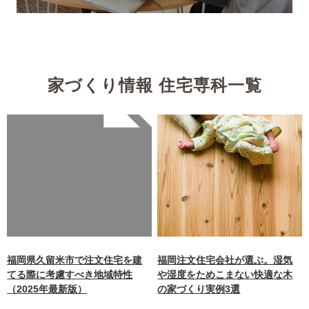
家づくり情報 住宅専科一覧
Warning
: Undefined array
key 0 in
/home/xb242748/nagasakiz
aimokuten.co.jp/public_ht
ml/wp-
content/themes/nagasaki/f
unctions.php
on line
87
福岡県久留米市で注文住宅を建
福岡注文住宅会社が選ぶ。湿気
てる際に考慮すべき地域特性
や湿度をためこまない快適な木
（2025年最新版）
の家づくり実例3選