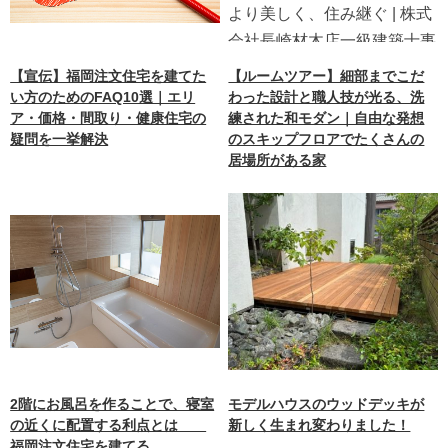
【宣伝】福岡注文住宅を建てた
【ルームツアー】細部までこだ
い方のためのFAQ10選｜エリ
わった設計と職人技が光る、洗
ア・価格・間取り・健康住宅の
練された和モダン｜自由な発想
疑問を一挙解決
のスキップフロアでたくさんの
居場所がある家
2階にお風呂を作ることで、寝室
モデルハウスのウッドデッキが
の近くに配置する利点とは
新しく生まれ変わりました！
福岡注文住宅を建てる。