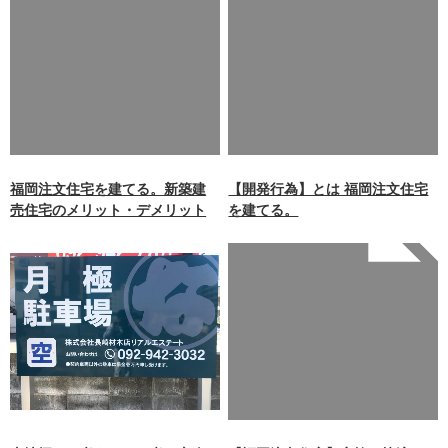
Warning
: Undefined array
Warning
: Undefined array
key 0 in
key 0 in
/home/xb242748/nagasakiz
/home/xb242748/nagasakiz
aimokuten.co.jp/public_ht
aimokuten.co.jp/public_ht
ml/wp-
ml/wp-
content/themes/nagasaki/f
content/themes/nagasaki/f
unctions.php
on line
87
unctions.php
on line
87
福岡注文住宅を建てる。新築建
【開発行為】とは 福岡注文住宅
売住宅のメリット・デメリット
を建てる。
Warning
: Undefined array
key 0 in
/home/xb242748/nagasakiz
aimokuten.co.jp/public_ht
ml/wp-
content/themes/nagasaki/f
unctions.php
on line
87