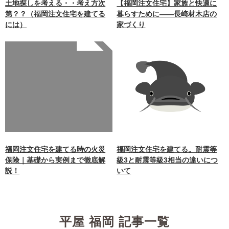
土地探しを考える・・考え方次
【福岡注文住宅】家族と快適に
第？？（福岡注文住宅を建てる
暮らすために――長崎材木店の
には）
家づくり
Warning
: Undefined array
key 0 in
/home/xb242748/nagasakiz
aimokuten.co.jp/public_ht
ml/wp-
content/themes/nagasaki/f
unctions.php
on line
87
福岡注文住宅を建てる時の火災
福岡注文住宅を建てる。耐震等
保険｜基礎から実例まで徹底解
級3と耐震等級3相当の違いにつ
説！
いて
平屋 福岡 記事一覧