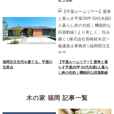
福岡注文住宅を建てる。平屋の
【平屋ルームツアー】愛車と暮
注意点
らす平屋28坪 50代夫婦2人暮ら
し終の住処｜機能的な回遊動線
木の家 福岡 記事一覧