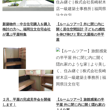
新築物件・中古住宅購入を購入
【ルームツアー】外に閉じ内に
検討の方へ。福岡注文住宅会社
開く居住空間設計 子どもの感性
が選ぶ平屋特集
を伸び伸びと育む大屋根の半平
屋
２月、平屋の完成見学会を開催
【ルームツアー】旅館感覚の半
します！
平屋 外に閉じ内に開く隠れ家の
ような家