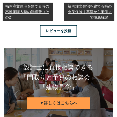
福岡注文住宅を建てる時の
福岡注文住宅を建てる時の
不動産購入時の諸経費（そ
火災保険｜基礎から実例ま
の2）
で徹底解説！
レビューを投稿
設計士に直接相談できる
「間取りと予算の相談会」
「建物見学」
▼詳しくはこちらへ