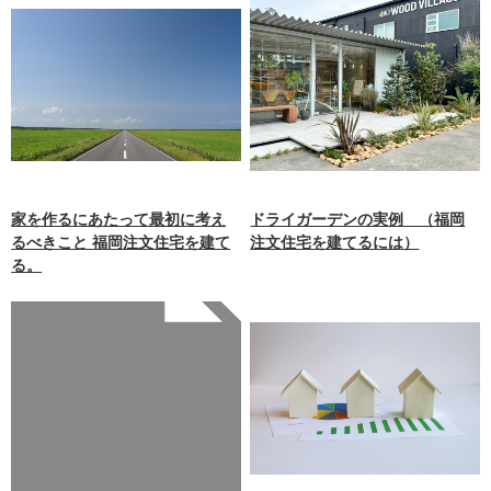
家を作るにあたって最初に考え
ドライガーデンの実例 （福岡
るべきこと 福岡注文住宅を建て
注文住宅を建てるには）
る。
Warning
: Undefined array
key 0 in
/home/xb242748/nagasakiz
aimokuten.co.jp/public_ht
ml/wp-