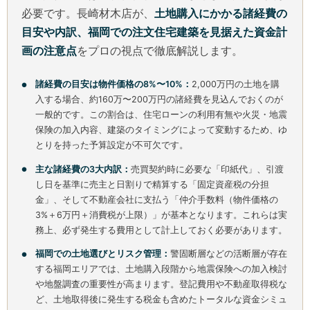
必要です。長崎材木店が、
土地購入にかかる諸経費の
目安や内訳、福岡での注文住宅建築を見据えた資金計
画の注意点
をプロの視点で徹底解説します。
諸経費の目安は物件価格の8%〜10%：
2,000万円の土地を購
入する場合、約160万〜200万円の諸経費を見込んでおくのが
一般的です。この割合は、住宅ローンの利用有無や火災・地震
保険の加入内容、建築のタイミングによって変動するため、ゆ
とりを持った予算設定が不可欠です。
主な諸経費の3大内訳：
売買契約時に必要な「印紙代」、引渡
し日を基準に売主と日割りで精算する「固定資産税の分担
金」、そして不動産会社に支払う「仲介手数料（物件価格の
3%＋6万円＋消費税が上限）」が基本となります。これらは実
務上、必ず発生する費用として計上しておく必要があります。
福岡での土地選びとリスク管理：
警固断層などの活断層が存在
する福岡エリアでは、土地購入段階から地震保険への加入検討
や地盤調査の重要性が高まります。登記費用や不動産取得税な
ど、土地取得後に発生する税金も含めたトータルな資金シミュ