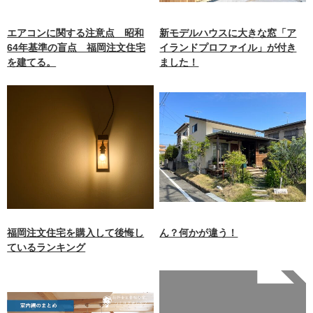
エアコンに関する注意点 昭和
新モデルハウスに大きな窓「ア
64年基準の盲点 福岡注文住宅
イランドプロファイル」が付き
を建てる。
ました！
福岡注文住宅を購入して後悔し
ん？何かが違う！
ているランキング
Warning
: Undefined array