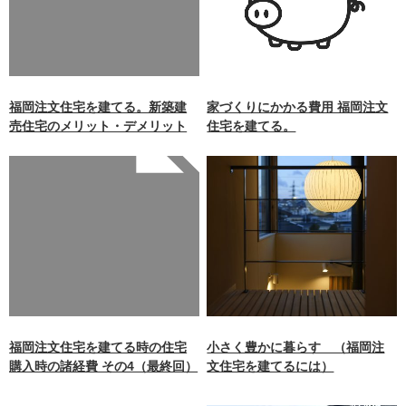
/home/xb242748/nagasakiz
aimokuten.co.jp/public_ht
ml/wp-
content/themes/nagasaki/f
unctions.php
on line
87
福岡注文住宅を建てる。新築建
家づくりにかかる費用 福岡注文
売住宅のメリット・デメリット
住宅を建てる。
Warning
: Undefined array
key 0 in
/home/xb242748/nagasakiz
aimokuten.co.jp/public_ht
ml/wp-
content/themes/nagasaki/f
unctions.php
on line
87
福岡注文住宅を建てる時の住宅
小さく豊かに暮らす （福岡注
購入時の諸経費 その4（最終回）
文住宅を建てるには）