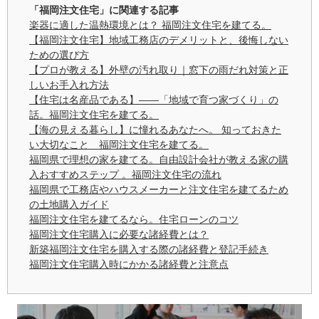
「福岡注文住宅」に関連する記事
楽器に適した温熱環境とは？ 福岡注文住宅を建てる。
【福岡注文住宅】地域工務店のデメリットと、後悔しない
ための選び方
【プロが教える】外壁の汚れ取り｜窓下の雨だれ対策と正
しいお手入れ方法
【住宅は名産品である】——「地域で育つ家づくり」の
話。福岡注文住宅を建てる。
【海の見える暮らし】に憧れるあなたへ。 知っておきた
い大切なこと 福岡注文住宅を建てる。
福岡県で理想の家を建てる。自由設計会社が教える家の購
入おすすめステップ 。福岡注文住宅の流れ
福岡県で工務店やハウスメーカーと注文住宅を建てるため
の土地購入ガイド
福岡注文住宅を建てるなら。住宅ローンのコツ
福岡注文住宅購入に必要な諸経費とは？
新築福岡注文住宅を購入する際の諸経費と登記手続き
福岡注文住宅購入時にかかる諸経費と注意点