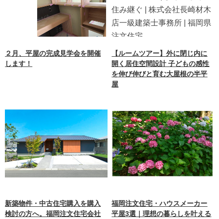
２月、平屋の完成見学会を開催
【ルームツアー】外に閉じ内に
します！
開く居住空間設計 子どもの感性
を伸び伸びと育む大屋根の半平
屋
新築物件・中古住宅購入を購入
福岡注文住宅・ハウスメーカー
検討の方へ。福岡注文住宅会社
平屋3選｜理想の暮らしを叶える