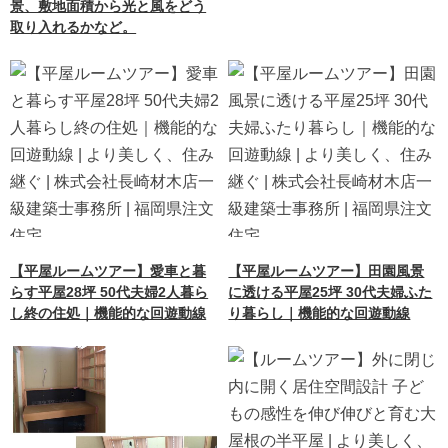
景、敷地面積から光と風をどう
取り入れるかなど。
【平屋ルームツアー】愛車と暮
【平屋ルームツアー】田園風景
らす平屋28坪 50代夫婦2人暮ら
に透ける平屋25坪 30代夫婦ふた
し終の住処｜機能的な回遊動線
り暮らし｜機能的な回遊動線