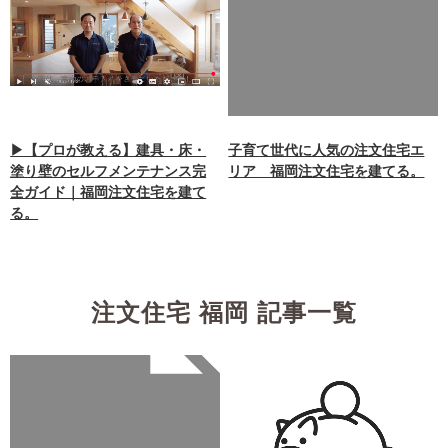
key 0 in
/home/xb242748/nagasakiz
aimokuten.co.jp/public_ht
ml/wp-
content/themes/nagasaki/f
unctions.php
on line
87
▶【プロが教える】建具・床・
子育て世代に人気の注文住宅エ
塗り壁のセルフメンテナンス完
リア 福岡注文住宅を建てる。
全ガイド｜福岡注文住宅を建て
る。
注文住宅 福岡 記事一覧
Warning
: Undefined array
key 0 in