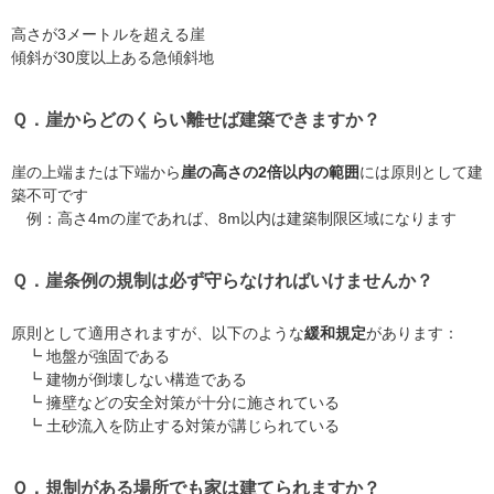
高さが3メートルを超える崖
傾斜が30度以上ある急傾斜地
Ｑ．崖からどのくらい離せば建築できますか？
崖の上端または下端から
崖の高さの2倍以内の範囲
には原則として建
築不可です
例：高さ4mの崖であれば、8m以内は建築制限区域になります
Ｑ．崖条例の規制は必ず守らなければいけませんか？
原則として適用されますが、以下のような
緩和規定
があります：
┗ 地盤が強固である
┗ 建物が倒壊しない構造である
┗ 擁壁などの安全対策が十分に施されている
┗ 土砂流入を防止する対策が講じられている
Ｑ．規制がある場所でも家は建てられますか？