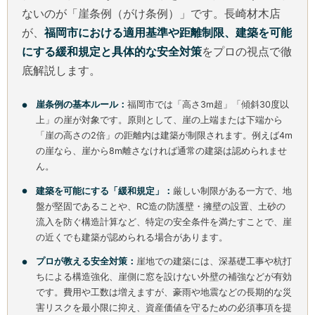
ないのが「崖条例（がけ条例）」です。長崎材木店
が、
福岡市における適用基準や距離制限、建築を可能
にする緩和規定と具体的な安全対策
をプロの視点で徹
底解説します。
崖条例の基本ルール：
福岡市では「高さ3m超」「傾斜30度以
上」の崖が対象です。原則として、崖の上端または下端から
「崖の高さの2倍」の距離内は建築が制限されます。例えば4m
の崖なら、崖から8m離さなければ通常の建築は認められませ
ん。
建築を可能にする「緩和規定」：
厳しい制限がある一方で、地
盤が堅固であることや、RC造の防護壁・擁壁の設置、土砂の
流入を防ぐ構造計算など、特定の安全条件を満たすことで、崖
の近くでも建築が認められる場合があります。
プロが教える安全対策：
崖地での建築には、深基礎工事や杭打
ちによる構造強化、崖側に窓を設けない外壁の補強などが有効
です。費用や工数は増えますが、豪雨や地震などの長期的な災
害リスクを最小限に抑え、資産価値を守るための必須事項を提