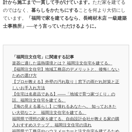
計から施工まで一貫して手がけています。
ただ家を建てる
のではなく、
暮らしをかたちにする
ことを何より大切にし
ています。
「福岡で家を建てるなら、長崎材木店 一級建築
士事務所」──そう言っていただけるように。
「福岡注文住宅」に関連する記事
楽器に適した温熱環境とは？ 福岡注文住宅を建てる。
【福岡注文住宅】地域工務店のデメリットと、後悔しない
ための選び方
【プロが教える】外壁の汚れ取り｜窓下の雨だれ対策と正
しいお手入れ方法
【住宅は名産品である】——「地域で育つ家づくり」の
話。福岡注文住宅を建てる。
【海の見える暮らし】に憧れるあなたへ。 知っておきた
い大切なこと 福岡注文住宅を建てる。
福岡県で理想の家を建てる。自由設計会社が教える家の購
入おすすめステップ 。福岡注文住宅の流れ
福岡県で工務店やハウスメーカーと注文住宅を建てるため