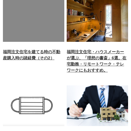
Warning
: Undefined array
key 0 in
/home/xb242748/nagasakiz
aimokuten.co.jp/public_ht
ml/wp-
content/themes/nagasaki/f
unctions.php
on line
87
福岡注文住宅を建てる時の不動
福岡注文住宅・ハウスメーカー
産購入時の諸経費（その2）
が選ぶ、「理想の書斎」6選。在
宅勤務・リモートワーク・テレ
ワークにもおすすめ。