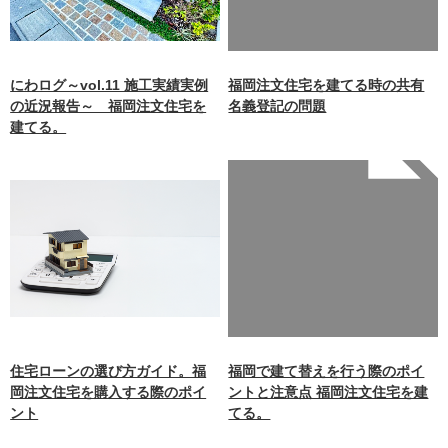
ml/wp-
content/themes/nagasaki/f
unctions.php
on line
87
にわログ～vol.11 施工実績実例
福岡注文住宅を建てる時の共有
の近況報告～ 福岡注文住宅を
名義登記の問題
建てる。
Warning
: Undefined array
key 0 in
/home/xb242748/nagasakiz
aimokuten.co.jp/public_ht
ml/wp-
content/themes/nagasaki/f
unctions.php
on line
87
住宅ローンの選び方ガイド。福
福岡で建て替えを行う際のポイ
岡注文住宅を購入する際のポイ
ントと注意点 福岡注文住宅を建
ント
てる。