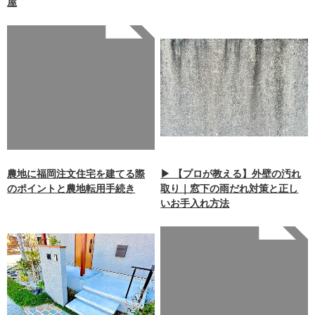
屋
Warning
: Undefined array
key 0 in
/home/xb242748/nagasakiz
aimokuten.co.jp/public_ht
ml/wp-
content/themes/nagasaki/f
unctions.php
on line
87
農地に福岡注文住宅を建てる際
▶ 【プロが教える】外壁の汚れ
のポイントと農地転用手続き
取り｜窓下の雨だれ対策と正し
いお手入れ方法
Warning
: Undefined array
key 0 in
/home/xb242748/nagasakiz
aimokuten.co.jp/public_ht