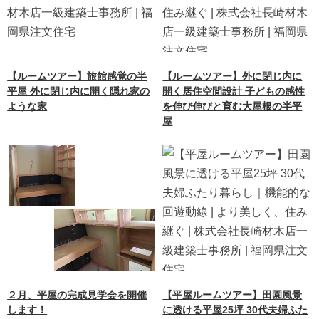
【ルームツアー】旅館感覚の半
【ルームツアー】外に閉じ内に
平屋 外に閉じ内に開く隠れ家の
開く居住空間設計 子どもの感性
ような家
を伸び伸びと育む大屋根の半平
屋
２月、平屋の完成見学会を開催
【平屋ルームツアー】田園風景
します！
に透ける平屋25坪 30代夫婦ふた