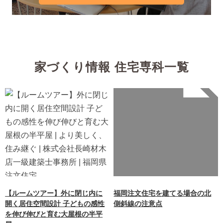
家づくり情報 住宅専科一覧
Warning
: Undefined array
key 0 in
/home/xb242748/nagasakiz
aimokuten.co.jp/public_ht
ml/wp-
content/themes/nagasaki/f
unctions.php
on line
87
【ルームツアー】外に閉じ内に
福岡注文住宅を建てる場合の北
開く居住空間設計 子どもの感性
側斜線の注意点
を伸び伸びと育む大屋根の半平