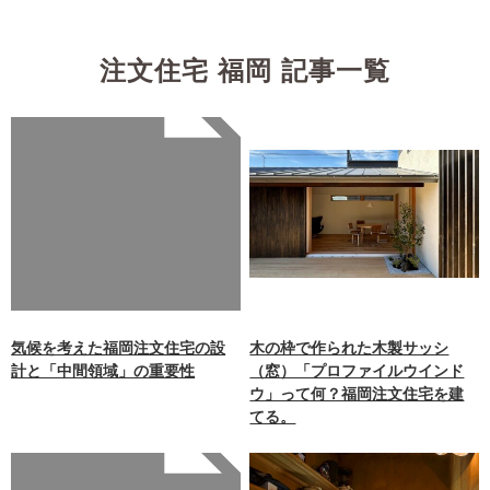
注文住宅 福岡 記事一覧
Warning
: Undefined array
key 0 in
/home/xb242748/nagasakiz
aimokuten.co.jp/public_ht
ml/wp-
content/themes/nagasaki/f
unctions.php
on line
87
気候を考えた福岡注文住宅の設
木の枠で作られた木製サッシ
計と「中間領域」の重要性
（窓）「プロファイルウインド
ウ」って何？福岡注文住宅を建
てる。