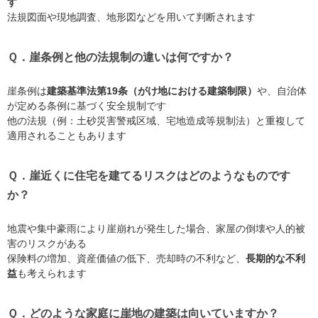
す
法規図面や現地調査、地形図などを用いて判断されます
Ｑ．崖条例と他の法規制の違いは何ですか？
崖条例は
建築基準法第19条（がけ地における建築制限）
や、自治体
が定める条例に基づく安全規制です
他の法規（例：土砂災害警戒区域、宅地造成等規制法）と重複して
適用されることもあります
Ｑ．崖近くに住宅を建てるリスクはどのようなものです
か？
地震や集中豪雨により崖崩れが発生した場合、家屋の倒壊や人的被
害のリスクがある
保険料の増加、資産価値の低下、売却時の不利など、
長期的な不利
益
も考えられます
Ｑ．どのような家庭に崖地の建築は向いていますか？