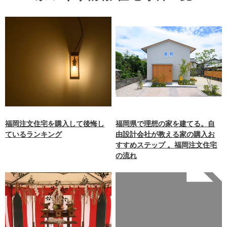
福岡注文住宅を購入して後悔し
福岡県で理想の家を建てる。自
ているランキング
由設計会社が教える家の購入お
すすめステップ 。福岡注文住宅
の流れ
Warning
: Undefined array
key 0 in
/home/xb242748/nagasakiz