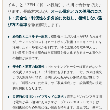
イル」と「ZEH（省エネ性能）」の掛け合わせで決ま
ります。長崎材木店が、
オール電化とガス併用のコス
ト・安全性・利便性を多角的に比較し、後悔しない選
び方の基準
を徹底解説します。
経済性とエネルギー政策：
初期費用はガス併用が抑えられます
が、ランニングコストはヒートポンプ技術（エコキュート）を
活用したオール電化が有利です。特に太陽光発電を導入し、
ZEH住宅を目指す場合は自家消費を最大化できるオール電化と
の相性が抜群です。
安全性と家事の快適性：
IHクッキングヒーターは直火がないた
め火災リスクが低く、清掃性にも優れます。一方、ガスは強火
力での調理が可能で、湯切れの心配がない瞬時給湯が魅力で
す。「料理へのこだわり」や「家族構成」が、設備選定の決定
的な要因となります。
災害時の復旧とハイブリッドな選択：
震災などのインフラ復旧
は電気が早い傾向にありますが、プロパンガス（LPガス）は
個別供給のため災害に強い側面も持ちます。最近では「基本は