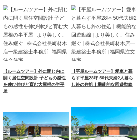
【ルームツアー】外に閉じ内に
【平屋ルームツアー】愛車と暮
開く居住空間設計 子どもの感性
らす平屋28坪 50代夫婦2人暮ら
を伸び伸びと育む大屋根の半平
し終の住処｜機能的な回遊動線
屋