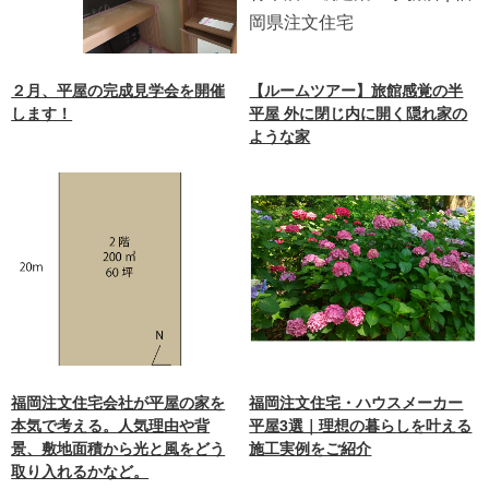
２月、平屋の完成見学会を開催
【ルームツアー】旅館感覚の半
します！
平屋 外に閉じ内に開く隠れ家の
ような家
福岡注文住宅会社が平屋の家を
福岡注文住宅・ハウスメーカー
本気で考える。人気理由や背
平屋3選｜理想の暮らしを叶える
景、敷地面積から光と風をどう
施工実例をご紹介
取り入れるかなど。