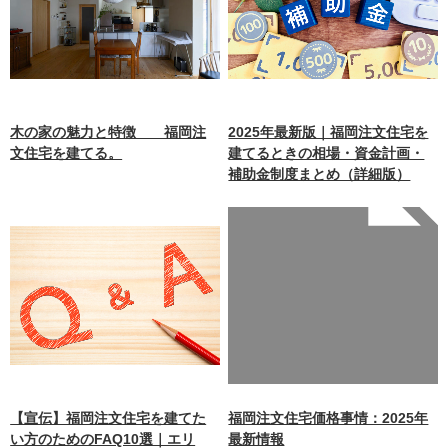
木の家の魅力と特徴 福岡注
2025年最新版｜福岡注文住宅を
文住宅を建てる。
建てるときの相場・資金計画・
補助金制度まとめ（詳細版）
Warning
: Undefined array
key 0 in
/home/xb242748/nagasakiz
aimokuten.co.jp/public_ht
ml/wp-
content/themes/nagasaki/f
unctions.php
on line
87
【宣伝】福岡注文住宅を建てた
福岡注文住宅価格事情：2025年
い方のためのFAQ10選｜エリ
最新情報