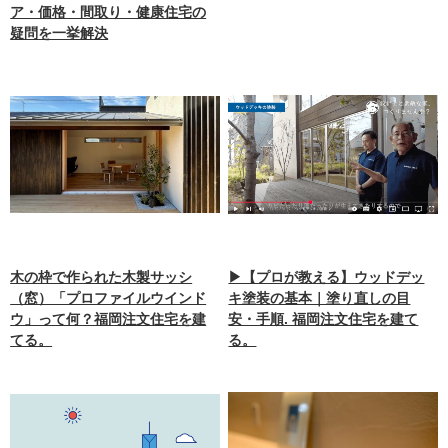
ア・価格・間取り・健康住宅の
疑問を一挙解決
木の枠で作られた木製サッシ
▶【プロが教える】ウッドデッ
（窓）「プロファイルウインド
キ塗装の基本｜塗り直しの目
ウ」って何？福岡注文住宅を建
安・手順. 福岡注文住宅を建て
てる。
る。