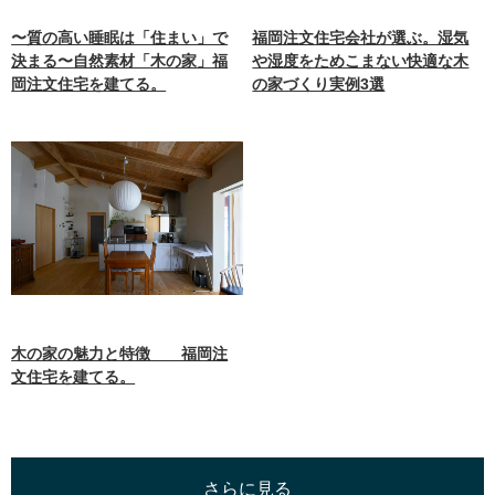
〜質の高い睡眠は「住まい」で
福岡注文住宅会社が選ぶ。湿気
決まる〜自然素材「木の家」福
や湿度をためこまない快適な木
岡注文住宅を建てる。
の家づくり実例3選
木の家の魅力と特徴 福岡注
文住宅を建てる。
さらに見る