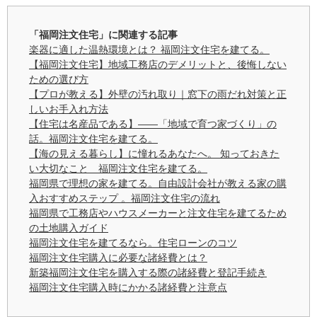
「福岡注文住宅」に関連する記事
楽器に適した温熱環境とは？ 福岡注文住宅を建てる。
【福岡注文住宅】地域工務店のデメリットと、後悔しない
ための選び方
【プロが教える】外壁の汚れ取り｜窓下の雨だれ対策と正
しいお手入れ方法
【住宅は名産品である】——「地域で育つ家づくり」の
話。福岡注文住宅を建てる。
【海の見える暮らし】に憧れるあなたへ。 知っておきた
い大切なこと 福岡注文住宅を建てる。
福岡県で理想の家を建てる。自由設計会社が教える家の購
入おすすめステップ 。福岡注文住宅の流れ
福岡県で工務店やハウスメーカーと注文住宅を建てるため
の土地購入ガイド
福岡注文住宅を建てるなら。住宅ローンのコツ
福岡注文住宅購入に必要な諸経費とは？
新築福岡注文住宅を購入する際の諸経費と登記手続き
福岡注文住宅購入時にかかる諸経費と注意点