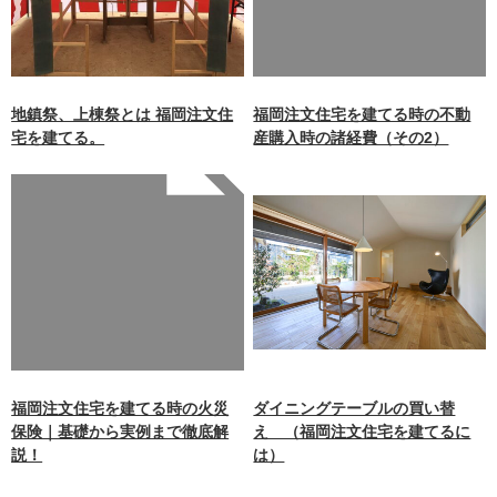
aimokuten.co.jp/public_ht
ml/wp-
content/themes/nagasaki/f
unctions.php
on line
87
地鎮祭、上棟祭とは 福岡注文住
福岡注文住宅を建てる時の不動
宅を建てる。
産購入時の諸経費（その2）
Warning
: Undefined array
key 0 in
/home/xb242748/nagasakiz
aimokuten.co.jp/public_ht
ml/wp-
content/themes/nagasaki/f
unctions.php
on line
87
福岡注文住宅を建てる時の火災
ダイニングテーブルの買い替
保険｜基礎から実例まで徹底解
え （福岡注文住宅を建てるに
説！
は）