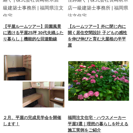
【平屋ルームツアー】田園風景
【ルームツアー】外に閉じ内に
に透ける平屋25坪 30代夫婦ふた
開く居住空間設計 子どもの感性
り暮らし｜機能的な回遊動線
を伸び伸びと育む大屋根の半平
屋
２月、平屋の完成見学会を開催
福岡注文住宅・ハウスメーカー
します！
平屋3選｜理想の暮らしを叶える
施工実例をご紹介