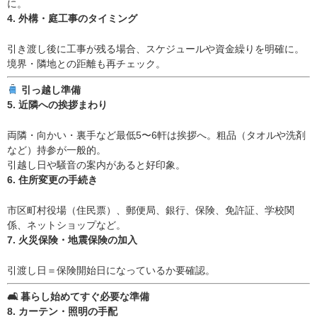
に。
4. 外構・庭工事のタイミング
引き渡し後に工事が残る場合、スケジュールや資金繰りを明確に。
境界・隣地との距離も再チェック。
引っ越し準備
5. 近隣への挨拶まわり
両隣・向かい・裏手など最低5〜6軒は挨拶へ。粗品（タオルや洗剤
など）持参が一般的。
引越し日や騒音の案内があると好印象。
6. 住所変更の手続き
市区町村役場（住民票）、郵便局、銀行、保険、免許証、学校関
係、ネットショップなど。
7. 火災保険・地震保険の加入
引渡し日＝保険開始日になっているか要確認。
🛋 暮らし始めてすぐ必要な準備
8. カーテン・照明の手配