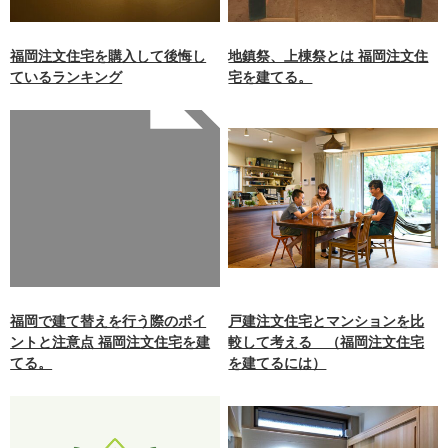
福岡注文住宅を購入して後悔し
地鎮祭、上棟祭とは 福岡注文住
ているランキング
宅を建てる。
Warning
: Undefined array
key 0 in
/home/xb242748/nagasakiz
aimokuten.co.jp/public_ht
ml/wp-
content/themes/nagasaki/f
unctions.php
on line
87
福岡で建て替えを行う際のポイ
戸建注文住宅とマンションを比
ントと注意点 福岡注文住宅を建
較して考える （福岡注文住宅
てる。
を建てるには）