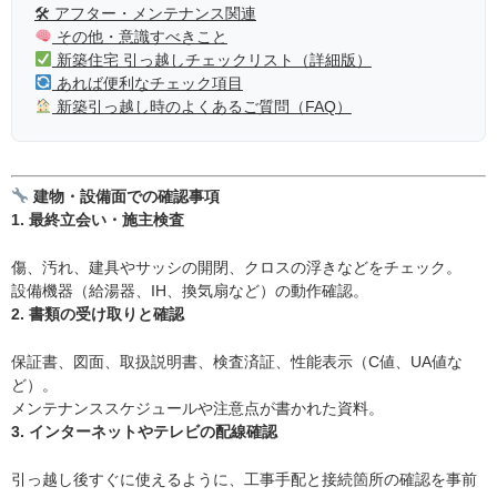
🛠 アフター・メンテナンス関連
その他・意識すべきこと
新築住宅 引っ越しチェックリスト（詳細版）
あれば便利なチェック項目
新築引っ越し時のよくあるご質問（FAQ）
建物・設備面での確認事項
1. 最終立会い・施主検査
傷、汚れ、建具やサッシの開閉、クロスの浮きなどをチェック。
設備機器（給湯器、IH、換気扇など）の動作確認。
2. 書類の受け取りと確認
保証書、図面、取扱説明書、検査済証、性能表示（C値、UA値な
ど）。
メンテナンススケジュールや注意点が書かれた資料。
3. インターネットやテレビの配線確認
引っ越し後すぐに使えるように、工事手配と接続箇所の確認を事前