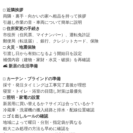
□
近隣挨拶
両隣・裏手・向かいの家へ粗品を持って挨拶
引越し作業の音・車両について簡単に説明
□
住所変更の手続き
市役所（住民票、マイナンバー）、運転免許証
郵便局（転送届）、銀行、クレジットカード、保険
□
火災・地震保険
引渡し日から有効になるよう開始日を設定
補償内容（建物・家財・水災・破損）を再確認
🛋 新居の生活準備
□
カーテン・ブラインドの準備
採寸・発注タイミングは工事完了直後が理想
寝室・トイレ・浴室の目隠し対策は最優先
□
照明・家電の設置
新居用に買い替えるか？サイズは合っているか？
冷蔵庫・洗濯機の搬入経路と排水・配線位置確認
□
ゴミ出しルールの確認
地域によって曜日・分別・指定袋が異なる
粗大ごみ処理の方法も早めに確認を