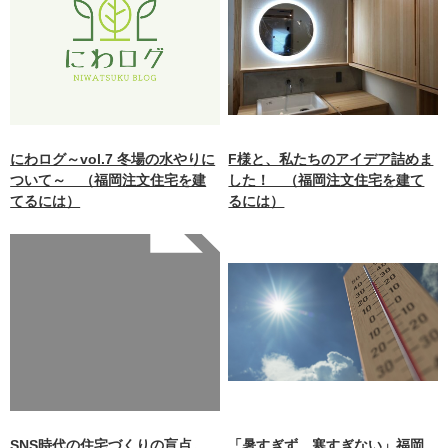
にわログ～vol.7 冬場の水やりに
F様と、私たちのアイデア詰めま
ついて～ （福岡注文住宅を建
した！ （福岡注文住宅を建て
てるには）
るには）
Warning
: Undefined array
key 0 in
/home/xb242748/nagasakiz
aimokuten.co.jp/public_ht
ml/wp-
content/themes/nagasaki/f
unctions.php
on line
87
SNS時代の住宅づくりの盲点。
「暑すぎず、寒すぎない」福岡