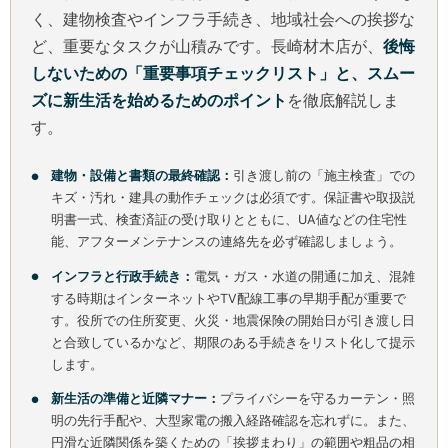
く、建物検査やインフラ手続き、地域社会への挨拶な
ど、重要なタスクが山積みです。長崎材木店が、
後悔
しないための「重要事項チェックリスト」と、スムー
ズに新生活を始めるためのポイント
を徹底解説しま
す。
建物・設備と書類の最終確認：
引き渡し前の「施主検査」での
キズ・汚れ・建具の動作チェックは必須です。保証書や取扱説
明書一式、検査済証の受け取りとともに、UA値などの住宅性
能、アフターメンテナンスの連絡先を必ず確認しましょう。
インフラと行政手続き：
電気・ガス・水道の開通に加え、混雑
する時期はインターネットやTV配線工事の早期手配が重要で
す。役所での住所変更、火災・地震保険の開始日が引き渡し日
と合致しているかなど、期限のある手続きをリスト化して提示
します。
新生活の準備と近隣マナー：
プライバシーを守るカーテン・照
明の先行手配や、大型家電の搬入経路確認を忘れずに。また、
円滑な近隣関係を築くための「挨拶まわり」の範囲や粗品の相