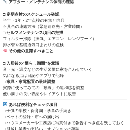
アフター・メンテナンス体制の確認
□
定期点検のスケジュール確認
半年・1年・2年点検の有無と内容
不具合の連絡方法（緊急連絡先・営業時間）
□
セルフメンテナンス項目の把握
フィルター掃除（換気、エアコン、レンジフード）
排水管や基礎通気口まわりの点検
その他の意識すべきこと
□
入居後の”慣らし期間”を意識
音・光・温度などの生活習慣に家を合わせていく
気になる点は日記やアプリで記録
□
家具・家電配置の最終調整
実際に使ってみての「動線」の違和感を調整
使い勝手の良い収納やレイアウトに改善
あれば便利なチェック項目
□ 子供の学校・保育園・学童の手続き
□ ペットの登録・市への届け出
□ ハウスメーカーや工務店に写真付きで報告すべき点を残しておく
□ 引越し業者の支払い・オプションの確認