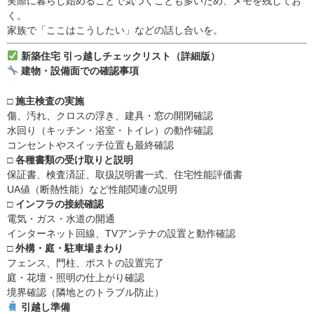
実際に暮らし始めることで気づくことも多いため、メモを残してお
く。
家族で「ここはこうしたい」などの話し合いを。
新築住宅 引っ越しチェックリスト（詳細版）
建物・設備面での確認事項
□
施主検査の実施
傷、汚れ、クロスの浮き、建具・窓の開閉確認
水回り（キッチン・浴室・トイレ）の動作確認
コンセントやスイッチ位置も最終確認
□
各種書類の受け取りと説明
保証書、検査済証、取扱説明書一式、住宅性能評価書
UA値（断熱性能）など性能関連の説明
□
インフラの接続確認
電気・ガス・水道の開通
インターネット回線、TVアンテナの設置と動作確認
□
外構・庭・駐車場まわり
フェンス、門柱、ポストの設置完了
庭・花壇・照明の仕上がり確認
境界確認（隣地とのトラブル防止）
引越し準備