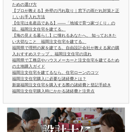
ための選び方
【プロが教える】外壁の汚れ取り｜窓下の雨だれ対策と正
しいお手入れ方法
【住宅は名産品である】——「地域で育つ家づくり」の
話。福岡注文住宅を建てる。
【海の見える暮らし】に憧れるあなたへ。 知っておきた
い大切なこと 福岡注文住宅を建てる。
福岡県で理想の家を建てる。自由設計会社が教える家の購
入おすすめステップ 。福岡注文住宅の流れ
福岡県で工務店やハウスメーカーと注文住宅を建てるため
の土地購入ガイド
福岡注文住宅を建てるなら。住宅ローンのコツ
福岡注文住宅購入に必要な諸経費とは？
新築福岡注文住宅を購入する際の諸経費と登記手続き
福岡注文住宅購入時にかかる諸経費と注意点