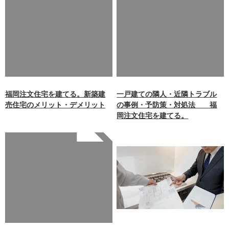
Warning
: Undefined array
Warning
: Undefined array
key 0 in
key 0 in
/home/xb242748/nagasakiz
/home/xb242748/nagasakiz
aimokuten.co.jp/public_ht
aimokuten.co.jp/public_ht
ml/wp-
ml/wp-
content/themes/nagasaki/f
content/themes/nagasaki/f
unctions.php
on line
87
unctions.php
on line
87
福岡注文住宅を建てる。新築建
一戸建ての隣人・近隣トラブル
売住宅のメリット・デメリット
の事例・予防策・対処法 福
岡注文住宅を建てる。
Warning
: Undefined array
key 0 in
/home/xb242748/nagasakiz
aimokuten.co.jp/public_ht
ml/wp-
content/themes/nagasaki/f