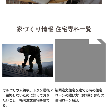
家づくり情報 住宅専科一覧
Warning
: Undefined array
key 0 in
/home/xb242748/nagasakiz
aimokuten.co.jp/public_ht
ml/wp-
content/themes/nagasaki/f
unctions.php
on line
87
ガルバリウム鋼板、トタン屋根 ?
福岡注文住宅を建てる時の住宅
後悔しないために知っておき
ローンの選び方（第2回）銀行の
たいこと 福岡注文住宅を建て
住宅ローン解説
る。