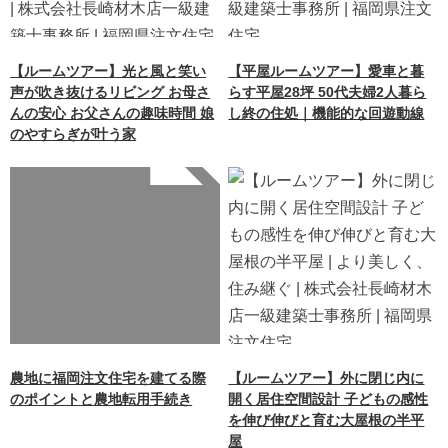
【ルームツアー】光と風と笑い
【平屋ルームツアー】愛車と暮
声が吹き抜けるリビング お母さ
らす平屋28坪 50代夫婦2人暮ら
んの安心 お父さんの趣味時間 娘
し終の住処｜機能的な回遊動線
のやすらぎが叶う家
Warning
: Undefined array
key 0 in
/home/xb242748/nagasakiz
aimokuten.co.jp/public_ht
ml/wp-
content/themes/nagasaki/f
unctions.php
on line
87
農地に福岡注文住宅を建てる際
【ルームツアー】外に閉じ内に
のポイントと農地転用手続き
開く居住空間設計 子どもの感性
を伸び伸びと育む大屋根の半平
屋