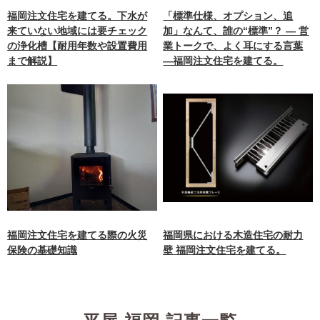
unctions.php
on line
87
福岡注文住宅を建てる。下水が
「標準仕様、オプション、追
来ていない地域には要チェック
加」なんて、誰の“標準”？ ― 営
の浄化槽【耐用年数や設置費用
業トークで、よく耳にする言葉
まで解説】
―福岡注文住宅を建てる。
福岡注文住宅を建てる際の火災
福岡県における木造住宅の耐力
保険の基礎知識
壁 福岡注文住宅を建てる。