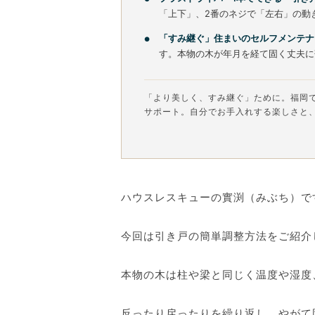
「上下」、2番のネジで「左右」の動
「すみ継ぐ」住まいのセルフメンテナ
す。本物の木が年月を経て固く丈夫に
「より美しく、すみ継ぐ」ために。福岡
サポート。自分でお手入れする楽しさと
ハウスレスキューの實渕（みぶち）で
今回は引き戸の簡単調整方法をご紹介
本物の木は柱や梁と同じく温度や湿度
反ったり戻ったりを繰り返し、やがて