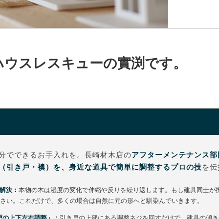
ハウスレスキューの實渕です。
分でできるお手入れを。長崎材木店の
アフターメンテナンス部
（引き戸・襖）を、身近な道具で簡単に調整するプロの技
を伝
解決：
本物の木は湿度の変化で伸縮や反りを繰り返します。もし建具同士が
ださい。これだけで、多くの場合は自然に元の形へと馴染んでいきます。
戸の上下左右調整」：
引き戸の上部にある調整ネジを回すだけで、建具の傾き