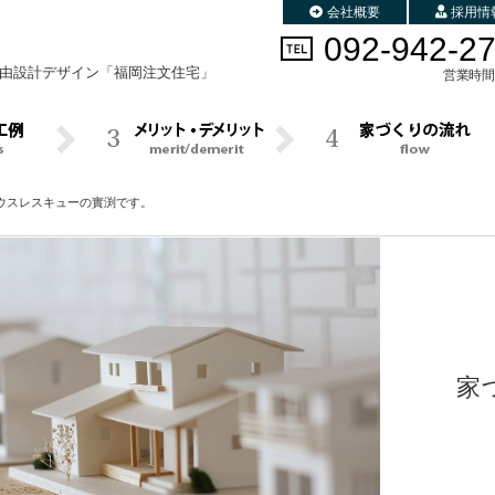
会社概要
採用情
092-942-2
由設計デザイン
「福岡注文住宅」
営業時間 
ウスレスキューの實渕です。
家