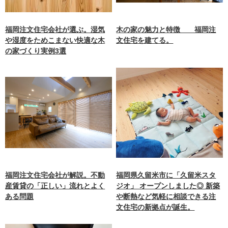
福岡注文住宅会社が選ぶ。湿気
木の家の魅力と特徴 福岡注
や湿度をためこまない快適な木
文住宅を建てる。
の家づくり実例3選
福岡注文住宅会社が解説。不動
福岡県久留米市に「久留米スタ
産賃貸の「正しい」流れとよく
ジオ」 オープンしました◎ 新築
ある問題
や断熱など気軽に相談できる注
文住宅の新拠点が誕生。