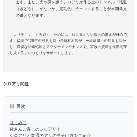
ます。また、光や風を嫌うシロアリが作る土のトンネル「蟻道
（ぎどう）」がないか、定期的にチェックすることが早期発見
の鍵となります。
「より美しく、すみ継ぐ」ためには、目に見えない敵への備えが肝心で
す。福岡で128年の歴史を持つ長崎材木店が、一級建築士の知見を活か
し、適切な防蟻処理とアフターメンテナンスで、家族の資産を長期間守
り抜く住まいづくりをサポートします。
シロアリ問題
目次
はじめに
皆さんご存じのシロアリ！！
シロアリと普通のアリの見分け方をご紹介！