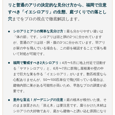
リと普通のアリの決定的な見分け方から、福岡で注意
すべき「イエシロアリ」の生態、庭づくりでの落とし
穴
までをプロの視点で徹底解説します。
シロアリとアリの簡単な見分け方：
最も分かりやすい違いは
「体の節」です。シロアリは頭と胴の2つに分かれています
が、普通のアリは頭・胴・腹の3つに分かれています。羽アリ
が家の中を飛んでいる場合も、この節を確認することで落ち着
いて対処が可能です。
福岡で警戒すべき2大シロアリ：
4月〜5月に地上付近で活動す
る「ヤマトシロアリ」と、6月〜7月に群飛し屋根裏や壁の中
まで巨大な巣を作る「イエシロアリ」がいます。数匹程度なら
心配ありませんが、50〜100匹単位で飛び回っている場合は、
建物内部に巣がある可能性が高いため、早急なプロの調査が必
要です。
意外な盲点！ガーデニングの注意：
庭の植木が根付いた後、そ
のまま放置された「添え木」は要注意です。腐りかけた木材は
シロアリの大好物であり、庭から建物へと誘い込む原因になり