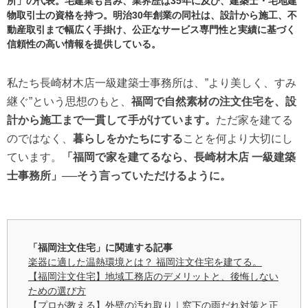
所」の代表。宅建業も営み、業界歴は35年に及び、建築士・宅地建
物取引士の資格を持つ。明治30年創業の同社は、設計から施工、不
動産取引まで幅広く手掛け、公正なサービス専門性と実績に基づく
信頼性の高い情報を提供している。
私たち長崎材木店一級建築士事務所は、”より美しく、すみ
継ぐ”という思想のもと、
福岡で自然素材の注文住宅を、設
計から施工まで一貫して手がけています。
ただ家を建てる
のではなく、
暮らしをかたちにする
ことを何より大切にし
ています。
「福岡で家を建てるなら、長崎材木店 一級建築
士事務所」──そう言っていただけるように。
「福岡注文住宅」に関連する記事
楽器に適した温熱環境とは？ 福岡注文住宅を建てる。
【福岡注文住宅】地域工務店のデメリットと、後悔しない
ための選び方
【プロが教える】外壁の汚れ取り｜窓下の雨だれ対策と正