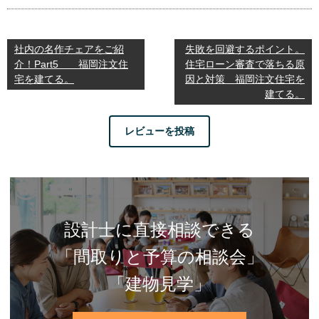
社内の名作チェアをご紹
失敗を回避するポイント。
介！Part5 福岡注文住
住宅ローン審査で落ちる原
宅を建てる。
因と対策 福岡注文住宅を
建てる。
レビューを投稿
設計士に直接相談できる
「間取りと予算の相談会」
「建物見学」