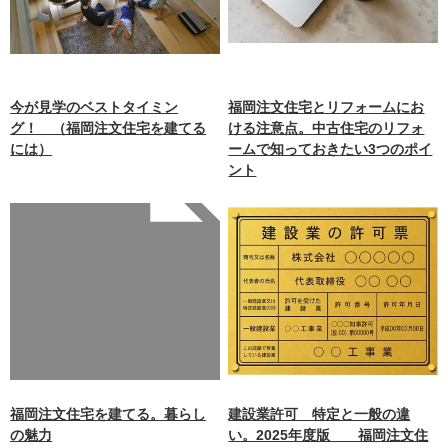
今が見学のベストタイミン
福岡注文住宅とリフォームにお
グ！ （福岡注文住宅を建てる
ける注意点。中古住宅のリフォ
には）
ームで知っておきたい3つのポイ
ント
Warning
: Undefined array
key 0 in
/home/xb242748/nagasakiz
aimokuten.co.jp/public_ht
ml/wp-
content/themes/nagasaki/f
unctions.php
on line
87
福岡注文住宅を建てる。暮らし
建設業許可 特定と一般の違
の魅力
い。2025年度版 福岡注文住