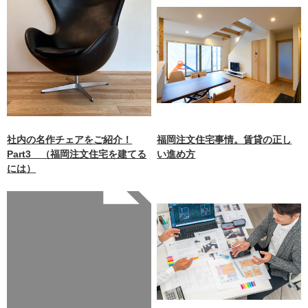
社内の名作チェアをご紹介！
福岡注文住宅事情。賃貸の正し
Part3 （福岡注文住宅を建てる
い進め方
には）
Warning
: Undefined array
key 0 in
/home/xb242748/nagasakiz
aimokuten.co.jp/public_ht
ml/wp-