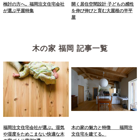
検討の方へ。福岡注文住宅会社
開く居住空間設計 子どもの感性
が選ぶ平屋特集
を伸び伸びと育む大屋根の半平
屋
木の家 福岡 記事一覧
福岡注文住宅会社が選ぶ。湿気
木の家の魅力と特徴 福岡注
や湿度をためこまない快適な木
文住宅を建てる。