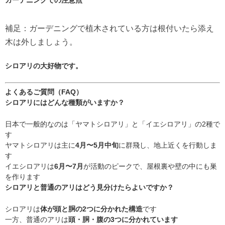
補足：ガーデニングで植木されている方は根付いたら添え
木は外しましょう。
シロアリの大好物です。
よくあるご質問（FAQ）
シロアリにはどんな種類がいますか？
日本で一般的なのは「ヤマトシロアリ」と「イエシロアリ」の2種で
す
ヤマトシロアリは主に
4月〜5月中旬
に群飛し、地上近くを行動しま
す
イエシロアリは
6月〜7月
が活動のピークで、屋根裏や壁の中にも巣
を作ります
シロアリと普通のアリはどう見分けたらよいですか？
シロアリは
体が頭と胴の2つに分かれた構造
です
一方、普通のアリは
頭・胴・腹の3つに分かれています