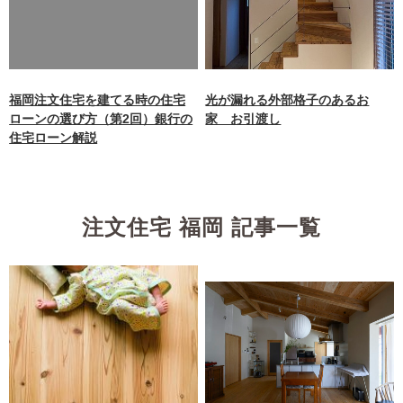
aimokuten.co.jp/public_ht
ml/wp-
content/themes/nagasaki/f
unctions.php
on line
87
福岡注文住宅を建てる時の住宅
光が漏れる外部格子のあるお
ローンの選び方（第2回）銀行の
家 お引渡し
住宅ローン解説
注文住宅 福岡 記事一覧