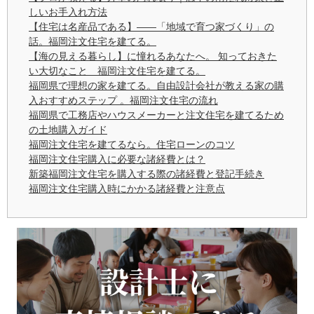
しいお手入れ方法
【住宅は名産品である】——「地域で育つ家づくり」の
話。福岡注文住宅を建てる。
【海の見える暮らし】に憧れるあなたへ。 知っておきた
い大切なこと 福岡注文住宅を建てる。
福岡県で理想の家を建てる。自由設計会社が教える家の購
入おすすめステップ 。福岡注文住宅の流れ
福岡県で工務店やハウスメーカーと注文住宅を建てるため
の土地購入ガイド
福岡注文住宅を建てるなら。住宅ローンのコツ
福岡注文住宅購入に必要な諸経費とは？
新築福岡注文住宅を購入する際の諸経費と登記手続き
福岡注文住宅購入時にかかる諸経費と注意点