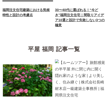
content/themes/nagasaki/f
unctions.php
on line
87
福岡注文住宅建築における気候
30〜40代に選ばれる！“今ど
特性と設計の考慮点
き”福岡注文住宅｜間取りアイデ
ア10選と設計で失敗しない3つの
極意
平屋 福岡 記事一覧