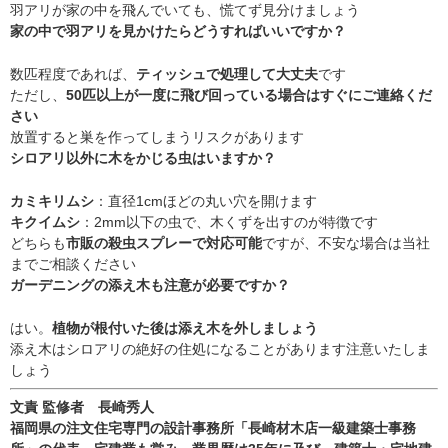
羽アリが家の中を飛んでいても、慌てず見分けましょう
家の中で羽アリを見かけたらどうすればいいですか？
数匹程度であれば、
ティッシュで処理して大丈夫
です
ただし、
50匹以上が一度に飛び回っている場合はすぐにご連絡くだ
さい
放置すると巣を作ってしまうリスクがあります
シロアリ以外に木をかじる虫はいますか？
カミキリムシ
：直径1cmほどの丸い穴を開けます
キクイムシ
：2mm以下の虫で、木くずを出すのが特徴です
どちらも
市販の殺虫スプレーで対応可能
ですが、不安な場合は当社
までご相談ください
ガーデニングの添え木も注意が必要ですか？
はい。
植物が根付いた後は添え木を外しましょう
添え木はシロアリの絶好の住処になることがあります注意いたしま
しょう
文責 監修者 長崎秀人
福岡県の注文住宅専門の設計事務所「長崎材木店一級建築士事務