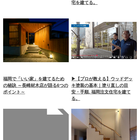
宅を建てる。
福岡で「いい家」を建てるため
▶【プロが教える】ウッドデッ
の秘訣 ～長崎材木店が語る6つの
キ塗装の基本｜塗り直しの目
ポイント～
安・手順. 福岡注文住宅を建て
る。
Warning
: Undefined array
key 0 in
/home/xb242748/nagasakiz