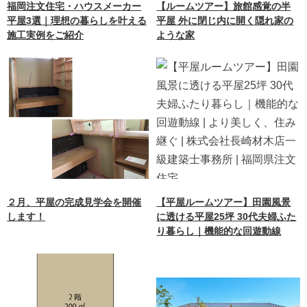
福岡注文住宅・ハウスメーカー
【ルームツアー】旅館感覚の半
平屋3選｜理想の暮らしを叶える
平屋 外に閉じ内に開く隠れ家の
施工実例をご紹介
ような家
２月、平屋の完成見学会を開催
【平屋ルームツアー】田園風景
します！
に透ける平屋25坪 30代夫婦ふた
り暮らし｜機能的な回遊動線