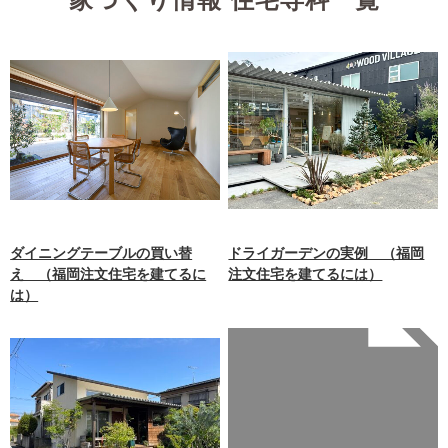
ダイニングテーブルの買い替
ドライガーデンの実例 （福岡
え （福岡注文住宅を建てるに
注文住宅を建てるには）
は）
Warning
: Undefined array
key 0 in
/home/xb242748/nagasakiz