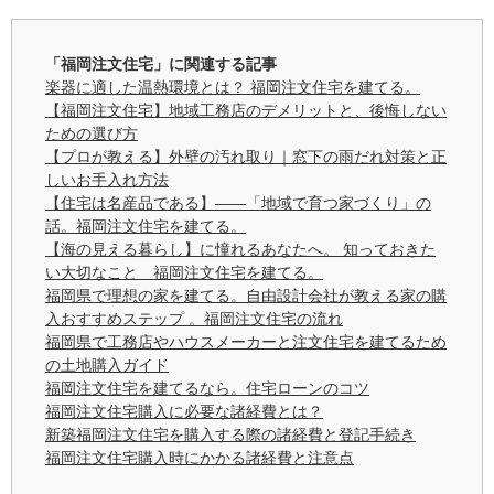
「福岡注文住宅」に関連する記事
楽器に適した温熱環境とは？ 福岡注文住宅を建てる。
【福岡注文住宅】地域工務店のデメリットと、後悔しない
ための選び方
【プロが教える】外壁の汚れ取り｜窓下の雨だれ対策と正
しいお手入れ方法
【住宅は名産品である】——「地域で育つ家づくり」の
話。福岡注文住宅を建てる。
【海の見える暮らし】に憧れるあなたへ。 知っておきた
い大切なこと 福岡注文住宅を建てる。
福岡県で理想の家を建てる。自由設計会社が教える家の購
入おすすめステップ 。福岡注文住宅の流れ
福岡県で工務店やハウスメーカーと注文住宅を建てるため
の土地購入ガイド
福岡注文住宅を建てるなら。住宅ローンのコツ
福岡注文住宅購入に必要な諸経費とは？
新築福岡注文住宅を購入する際の諸経費と登記手続き
福岡注文住宅購入時にかかる諸経費と注意点