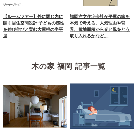
【ルームツアー】外に閉じ内に
福岡注文住宅会社が平屋の家を
開く居住空間設計 子どもの感性
本気で考える。人気理由や背
を伸び伸びと育む大屋根の半平
景、敷地面積から光と風をどう
屋
取り入れるかなど。
木の家 福岡 記事一覧