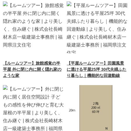
【ルームツアー】旅館感覚の半
【平屋ルームツアー】田園風景
平屋 外に閉じ内に開く隠れ家の
に透ける平屋25坪 30代夫婦ふた
ような家
り暮らし｜機能的な回遊動線