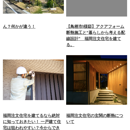
aimokuten.co.jp/public_ht
ml/wp-
content/themes/nagasaki/f
unctions.php
on line
87
ん？何かが違う！
【鳥栖市I様邸】アクアフォーム
断熱施工と“暮らしから考える配
線設計” 福岡注文住宅を建て
る。
福岡注文住宅を建てるなら絶対
福岡注文住宅の玄関の断熱につ
に知っておきたい！ 一戸建て住
いて
宅は狙われやすい？今からでき