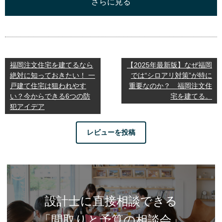
さらに見る
福岡注文住宅を建てるなら
【2025年最新版】なぜ福岡
絶対に知っておきたい！ 一
では“シロアリ対策”が特に
戸建て住宅は狙われやす
重要なのか？ 福岡注文住
い？今からできる6つの防
宅を建てる。
犯アイデア
レビューを投稿
設計士に直接相談できる
「間取りと予算の相談会」