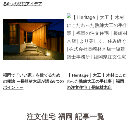
る6つの防犯アイデア
福岡で「いい家」を建てるため
【 Heritage｜大工 】木材にこだ
の秘訣 ～長崎材木店が語る6つの
わった熟練大工の手仕事｜福岡
ポイント～
の注文住宅｜長崎材木店
注文住宅 福岡 記事一覧