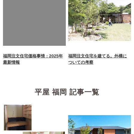
Warning
: Undefined array
key 0 in
/home/xb242748/nagasakiz
aimokuten.co.jp/public_ht
ml/wp-
content/themes/nagasaki/f
unctions.php
on line
87
福岡注文住宅価格事情：2025年
福岡注文住宅を建てる。外構に
最新情報
ついての考察
平屋 福岡 記事一覧