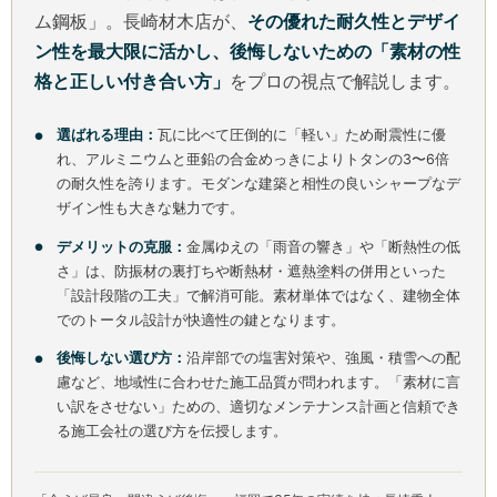
ム鋼板」。長崎材木店が、
その優れた耐久性とデザイ
ン性を最大限に活かし、後悔しないための「素材の性
格と正しい付き合い方」
をプロの視点で解説します。
選ばれる理由：
瓦に比べて圧倒的に「軽い」ため耐震性に優
れ、アルミニウムと亜鉛の合金めっきによりトタンの3〜6倍
の耐久性を誇ります。モダンな建築と相性の良いシャープなデ
ザイン性も大きな魅力です。
デメリットの克服：
金属ゆえの「雨音の響き」や「断熱性の低
さ」は、防振材の裏打ちや断熱材・遮熱塗料の併用といった
「設計段階の工夫」で解消可能。素材単体ではなく、建物全体
でのトータル設計が快適性の鍵となります。
後悔しない選び方：
沿岸部での塩害対策や、強風・積雪への配
慮など、地域性に合わせた施工品質が問われます。「素材に言
い訳をさせない」ための、適切なメンテナンス計画と信頼でき
る施工会社の選び方を伝授します。