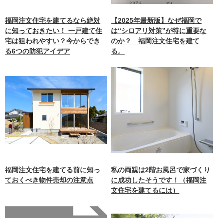
福岡注文住宅を建てるなら絶対
【2025年最新版】なぜ福岡で
に知っておきたい！ 一戸建て住
は“シロアリ対策”が特に重要な
宅は狙われやすい？今からでき
のか？ 福岡注文住宅を建て
る6つの防犯アイデア
る。
福岡注文住宅を建てる前に知っ
私の両親は2階お風呂で家づくり
ておくべき物件売却の注意点
に成功したそうです！（福岡注
文住宅を建てるには）