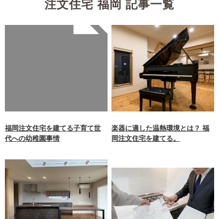
注文住宅 福岡 記事一覧
Warning
: Undefined array
key 0 in
/home/xb242748/nagasakiz
aimokuten.co.jp/public_ht
ml/wp-
content/themes/nagasaki/f
unctions.php
on line
87
福岡注文住宅を建てる子育て世
楽器に適した温熱環境とは？ 福
代への幼稚園事情
岡注文住宅を建てる。