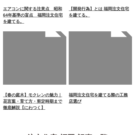
unctions.php
on line
87
エアコンに関する注意点 昭和
【開発行為】とは 福岡注文住宅
64年基準の盲点 福岡注文住宅
を建てる。
を建てる。
Warning
: Undefined array
Warning
: Undefined array
key 0 in
key 0 in
/home/xb242748/nagasakiz
/home/xb242748/nagasakiz
aimokuten.co.jp/public_ht
aimokuten.co.jp/public_ht
ml/wp-
ml/wp-
content/themes/nagasaki/f
content/themes/nagasaki/f
unctions.php
on line
87
unctions.php
on line
87
【春の庭木】モクレンの魅力｜
福岡注文住宅を建てる際の工務
花言葉・育て方・剪定時期まで
店選び
徹底解説【にわつく】