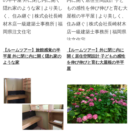
【ルームツアー】旅館感覚の半
【ルームツアー】外に閉じ内に
平屋 外に閉じ内に開く隠れ家の
開く居住空間設計 子どもの感性
ような家
を伸び伸びと育む大屋根の半平
屋