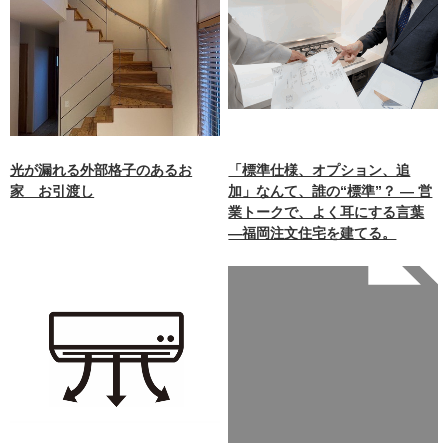
光が漏れる外部格子のあるお
「標準仕様、オプション、追
家 お引渡し
加」なんて、誰の“標準”？ ― 営
業トークで、よく耳にする言葉
―福岡注文住宅を建てる。
Warning
: Undefined array
key 0 in
/home/xb242748/nagasakiz
aimokuten.co.jp/public_ht
ml/wp-
content/themes/nagasaki/f