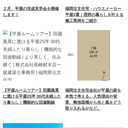
２月、平屋の完成見学会を開催
福岡注文住宅・ハウスメーカー
します！
平屋3選｜理想の暮らしを叶える
施工実例をご紹介
【平屋ルームツアー】田園風景
福岡注文住宅会社が平屋の家を
に透ける平屋25坪 30代夫婦ふた
本気で考える。人気理由や背
り暮らし｜機能的な回遊動線
景、敷地面積から光と風をどう
取り入れるかなど。