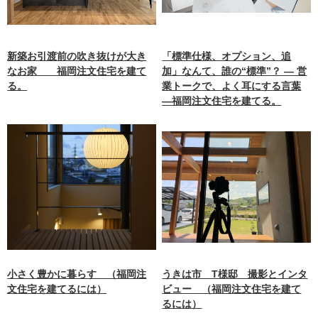
新築お引渡前の吹き抜けが大き
「標準仕様、オプション、追
なお家 福岡注文住宅を建て
加」なんて、誰の“標準”？ ― 営
る。
業トークで、よく耳にする言葉
―福岡注文住宅を建てる。
小さく豊かに暮らす （福岡注
うきは市 T様邸 撮影とインタ
文住宅を建てるには）
ビュー （福岡注文住宅を建て
るには）