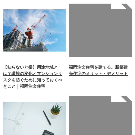
Warning
: Undefined array
key 0 in
/home/xb242748/nagasakiz
aimokuten.co.jp/public_ht
ml/wp-
content/themes/nagasaki/f
unctions.php
on line
87
【知らないと損】用途地域と
福岡注文住宅を建てる。新築建
は？環境の変化とマンションリ
売住宅のメリット・デメリット
スクを防ぐために知っておくべ
きこと｜福岡注文住宅
Warning
: Undefined array
key 0 in
/home/xb242748/nagasakiz
aimokuten.co.jp/public_ht