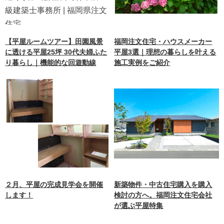
【平屋ルームツアー】田園風景
福岡注文住宅・ハウスメーカー
に透ける平屋25坪 30代夫婦ふた
平屋3選｜理想の暮らしを叶える
り暮らし｜機能的な回遊動線
施工実例をご紹介
２月、平屋の完成見学会を開催
新築物件・中古住宅購入を購入
します！
検討の方へ。福岡注文住宅会社
が選ぶ平屋特集