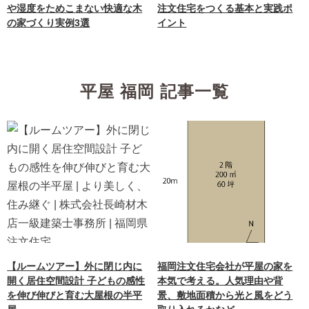
や湿度をためこまない快適な木
注文住宅をつくる基本と実践ポ
の家づくり実例3選
イント
平屋 福岡 記事一覧
【ルームツアー】外に閉じ内に
福岡注文住宅会社が平屋の家を
開く居住空間設計 子どもの感性
本気で考える。人気理由や背
を伸び伸びと育む大屋根の半平
景、敷地面積から光と風をどう