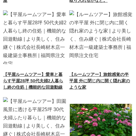
屋
取り入れるかなど。
【平屋ルームツアー】愛車と暮
【ルームツアー】旅館感覚の半
らす平屋28坪 50代夫婦2人暮ら
平屋 外に閉じ内に開く隠れ家の
し終の住処｜機能的な回遊動線
ような家