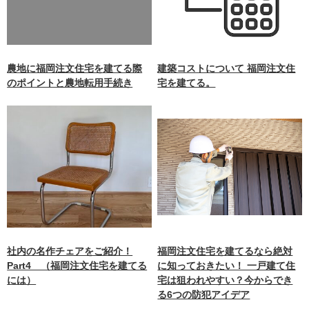
aimokuten.co.jp/public_ht
ml/wp-
content/themes/nagasaki/f
unctions.php
on line
87
農地に福岡注文住宅を建てる際
建築コストについて 福岡注文住
のポイントと農地転用手続き
宅を建てる。
社内の名作チェアをご紹介！
福岡注文住宅を建てるなら絶対
Part4 （福岡注文住宅を建てる
に知っておきたい！ 一戸建て住
には）
宅は狙われやすい？今からでき
る6つの防犯アイデア