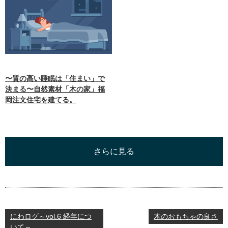
〜質の高い睡眠は「住まい」で
決まる〜自然素材「木の家」福
岡注文住宅を建てる。
さらに見る
にわログ～vol.6 経年につ
木のおもちゃの良さ
いて～