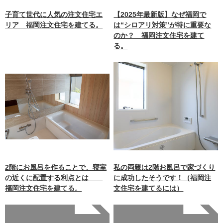
unctions.php
on line
87
子育て世代に人気の注文住宅エ
【2025年最新版】なぜ福岡で
リア 福岡注文住宅を建てる。
は“シロアリ対策”が特に重要な
のか？ 福岡注文住宅を建て
る。
2階にお風呂を作ることで、寝室
私の両親は2階お風呂で家づくり
の近くに配置する利点とは
に成功したそうです！（福岡注
福岡注文住宅を建てる。
文住宅を建てるには）