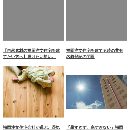
Warning
: Undefined array
Warning
: Undefined array
key 0 in
key 0 in
/home/xb242748/nagasakiz
/home/xb242748/nagasakiz
aimokuten.co.jp/public_ht
aimokuten.co.jp/public_ht
ml/wp-
ml/wp-
content/themes/nagasaki/f
content/themes/nagasaki/f
unctions.php
on line
87
unctions.php
on line
87
【自然素材の福岡注文住宅を建
福岡注文住宅を建てる時の共有
てたい方へ】届けたい想い。
名義登記の問題
福岡注文住宅会社が選ぶ。湿気
「暑すぎず、寒すぎない」福岡