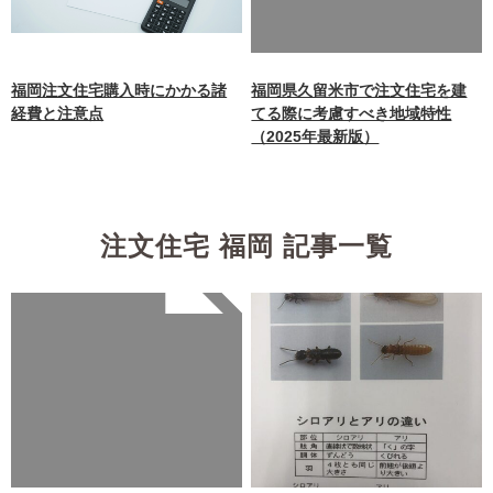
ml/wp-
content/themes/nagasaki/f
unctions.php
on line
87
福岡注文住宅購入時にかかる諸
福岡県久留米市で注文住宅を建
経費と注意点
てる際に考慮すべき地域特性
（2025年最新版）
注文住宅 福岡 記事一覧
Warning
: Undefined array
key 0 in
/home/xb242748/nagasakiz
aimokuten.co.jp/public_ht
ml/wp-
content/themes/nagasaki/f