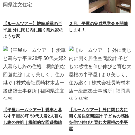
【ルームツアー】旅館感覚の半
２月、平屋の完成見学会を開催
平屋 外に閉じ内に開く隠れ家の
します！
ような家
【平屋ルームツアー】愛車と暮
【ルームツアー】外に閉じ内に
らす平屋28坪 50代夫婦2人暮ら
開く居住空間設計 子どもの感性
し終の住処｜機能的な回遊動線
を伸び伸びと育む大屋根の半平
屋