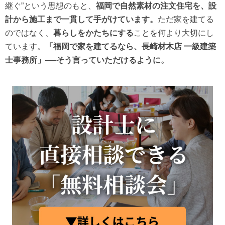
継ぐ”という思想のもと、
福岡で自然素材の注文住宅を、設
計から施工まで一貫して手がけています。
ただ家を建てる
のではなく、
暮らしをかたちにする
ことを何より大切にし
ています。
「福岡で家を建てるなら、長崎材木店 一級建築
士事務所」──そう言っていただけるように。