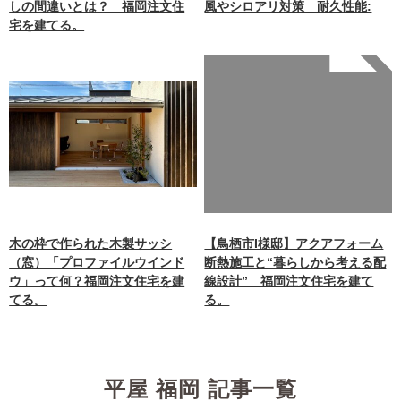
しの間違いとは？ 福岡注文住
風やシロアリ対策 耐久性能:
宅を建てる。
Warning
: Undefined array
key 0 in
/home/xb242748/nagasakiz
aimokuten.co.jp/public_ht
ml/wp-
content/themes/nagasaki/f
unctions.php
on line
87
木の枠で作られた木製サッシ
【鳥栖市I様邸】アクアフォーム
（窓）「プロファイルウインド
断熱施工と“暮らしから考える配
ウ」って何？福岡注文住宅を建
線設計” 福岡注文住宅を建て
てる。
る。
平屋 福岡 記事一覧