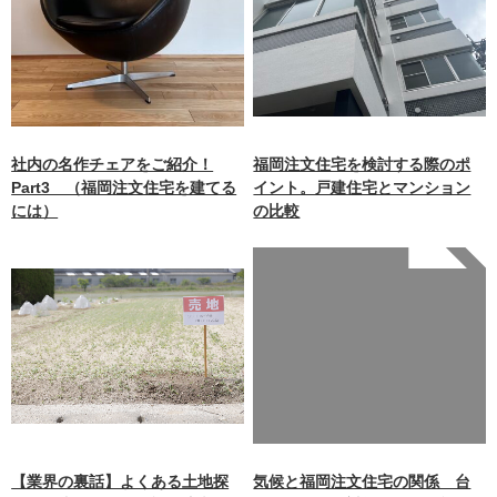
社内の名作チェアをご紹介！
福岡注文住宅を検討する際のポ
Part3 （福岡注文住宅を建てる
イント。戸建住宅とマンション
には）
の比較
Warning
: Undefined array
key 0 in
/home/xb242748/nagasakiz
aimokuten.co.jp/public_ht
ml/wp-
content/themes/nagasaki/f
unctions.php
on line
87
【業界の裏話】よくある土地探
気候と福岡注文住宅の関係 台