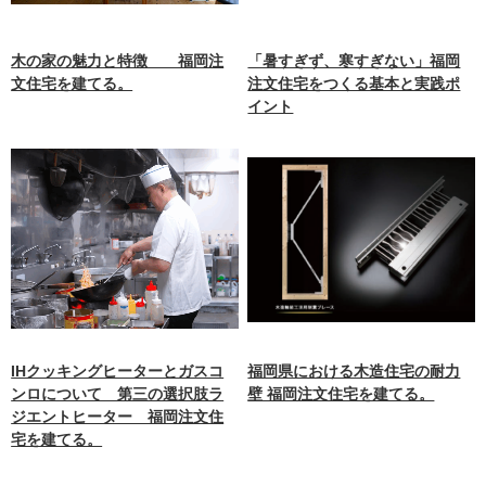
木の家の魅力と特徴 福岡注
「暑すぎず、寒すぎない」福岡
文住宅を建てる。
注文住宅をつくる基本と実践ポ
イント
IHクッキングヒーターとガスコ
福岡県における木造住宅の耐力
ンロについて 第三の選択肢ラ
壁 福岡注文住宅を建てる。
ジエントヒーター 福岡注文住
宅を建てる。