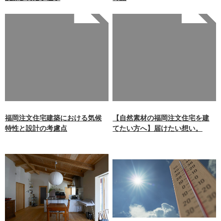
Warning
: Undefined array
Warning
: Undefined array
key 0 in
key 0 in
/home/xb242748/nagasakiz
/home/xb242748/nagasakiz
aimokuten.co.jp/public_ht
aimokuten.co.jp/public_ht
ml/wp-
ml/wp-
content/themes/nagasaki/f
content/themes/nagasaki/f
unctions.php
on line
87
unctions.php
on line
87
福岡注文住宅建築における気候
【自然素材の福岡注文住宅を建
特性と設計の考慮点
てたい方へ】届けたい想い。