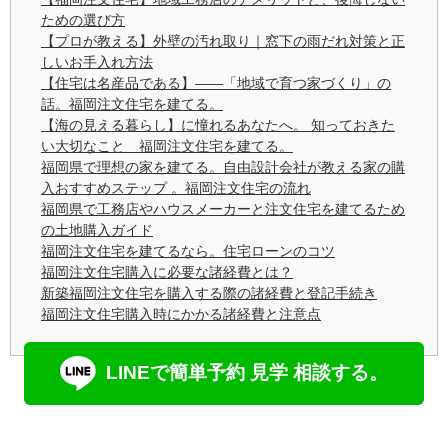
ための選び方
【プロが教える】外壁の汚れ取り｜窓下の雨だれ対策と正
しいお手入れ方法
【住宅は名産品である】——「地域で育つ家づくり」の
話。福岡注文住宅を建てる。
【海の見える暮らし】に憧れるあなたへ。 知っておきた
い大切なこと 福岡注文住宅を建てる。
福岡県で理想の家を建てる。自由設計会社が教える家の購
入おすすめステップ 。福岡注文住宅の流れ
福岡県で工務店やハウスメーカーと注文住宅を建てるため
の土地購入ガイド
福岡注文住宅を建てるなら。住宅ローンのコツ
福岡注文住宅購入に必要な諸経費とは？
新築福岡注文住宅を購入する際の諸経費と登記手続き
福岡注文住宅購入時にかかる諸経費と注意点
LINEで簡単予約 見学 相談する。