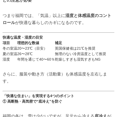
どの注意が必要
つまり福岡では、「気温」以上に
湿度と体感温度のコント
ロール
が快適な暮らしのカギになるのです。
快適な温度・湿度の目安
項目
理想的な数値
補足
冬の室温
20〜23℃（目安）
英国保健省は21℃を推奨
夏の室温
26〜28℃
無理のない冷房温度として推奨
湿度
年間を通じて40〜60％
乾燥しすぎも湿気すぎもNG
さらに、服装や動き方（活動量）も体感温度を左右しま
す。
「快適な住まい」を実現する4つのポイント
① 高断熱・高気密で“底冷え”を防ぐ
福岡の冬は、雪は少ないですが、足元から冷える
底冷え
が