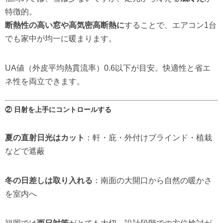
特徴的。
断熱性の高い窓や高気密高断熱に
することで、エアコン1台
でも家中が均一に暖まります。
UA値（外皮平均熱貫流率）0.6以下が目安。快適性と省エ
ネ性を両立できます。
② 日射を上手にコントロールする
夏の直射日光はカット
：軒・庇・外付けブラインド・植栽
などで遮蔽
冬の日差しは取り入れる
：南面の大開口から自然の暖かさ
を室内へ