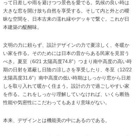
って日差しや雨を避けつつ景色を愛でる。気候の良い時は
大きな窓を開け放ち自然を享受する。そして内と外との曖
昧な空間を、日本古来の濡れ縁やデッキで繋ぐ。これが日
本建築の醍醐味。
文明の力に頼らず、設計デザインの力で夏涼しく、冬暖か
い家を作る。そのためには日本の昔からある民家を見習う
べき。夏至（6/21 太陽高度74.8°）つまり南中高度の高い時
期の日射を遮蔽し日陰の涼しさを享受したり、冬至（12/22
太陽高度31.6°）南中高度の低い時期はしっかり窓から日差
しを取り入れて暖かく住まう。設計の力で過ごしやすい家
を作る。これをしっかり理解していなければ、いくら断熱
性能や気密性にこだわってもあまり意味がない。
本来、デザインとは機能美の中にあるのである。