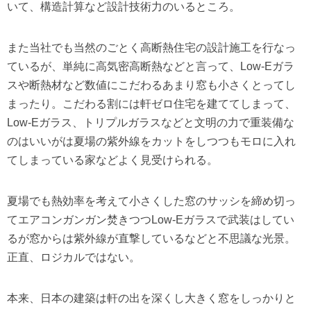
いて、構造計算など設計技術力のいるところ。
また当社でも当然のごとく高断熱住宅の設計施工を行なっ
ているが、単純に高気密高断熱などと言って、Low-Eガラ
スや断熱材など数値にこだわるあまり窓も小さくとってし
まったり。こだわる割には軒ゼロ住宅を建ててしまって、
Low-Eガラス、トリプルガラスなどと文明の力で重装備な
のはいいがは夏場の紫外線をカットをしつつもモロに入れ
てしまっている家などよく見受けられる。
夏場でも熱効率を考えて小さくした窓のサッシを締め切っ
てエアコンガンガン焚きつつLow-Eガラスで武装はしてい
るが窓からは紫外線が直撃しているなどと不思議な光景。
正直、ロジカルではない。
本来、日本の建築は軒の出を深くし大きく窓をしっかりと